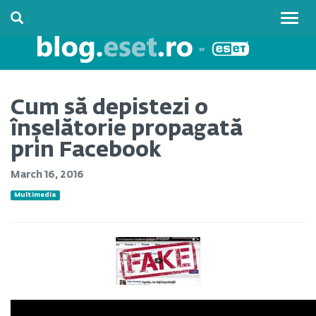
Togg
navig
Cum să depistezi o
înșelătorie propagată
prin Facebook
March 16, 2016
Multimedia