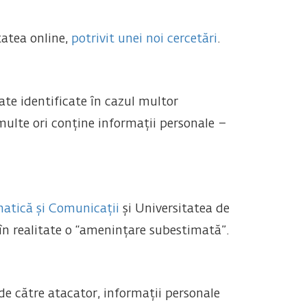
tatea online,
potrivit unei noi cercetări
.
ate identificate în cazul multor
i multe ori conține informații personale –
matică și Comunicații
și Universitatea de
în realitate o “amenințare subestimată”.
e către atacator, informații personale