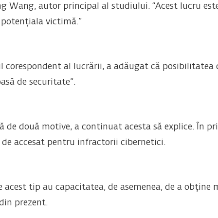
ing Wang, autor principal al studiului. “Acest lucru est
 potențiala victimă.”
corespondent al lucrării, a adăugat că posibilitatea d
asă de securitate”.
ă de două motive, a continuat acesta să explice. În pr
 de accesat pentru infractorii cibernetici.
i de acest tip au capacitatea, de asemenea, de a obțin
 din prezent.