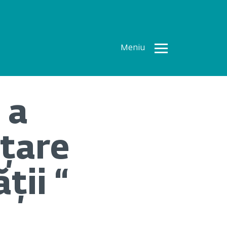
Meniu
Toate
Articolele
 a
How To
Cercetări
nțare
recente
Multimedia
ții “
Despre
noi