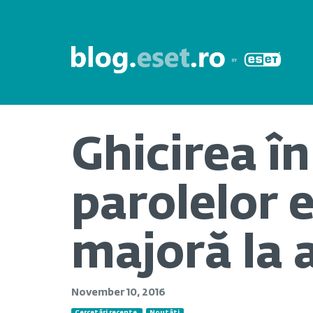
Ghicirea în
parolelor 
majoră la a
November 10, 2016
Cercetări recente
Noutăți