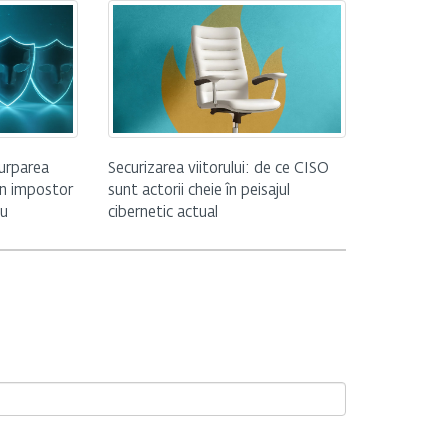
zurparea
Securizarea viitorului: de ce CISO
 un impostor
sunt actorii cheie în peisajul
iu
cibernetic actual