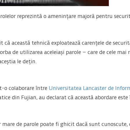
arolelor reprezintă o amenințare majoră pentru securi
it că această tehnică exploatează carențele de securit
d vorba de utilizarea aceleiași parole – care de cele ma
ceștia le dețin.
nt-o colaborare între
Universitatea Lancaster de Infor
tice din Fujian, au declarat că această abordare este 
are de parole poate fi ghicit dacă sunt cunoscute, d