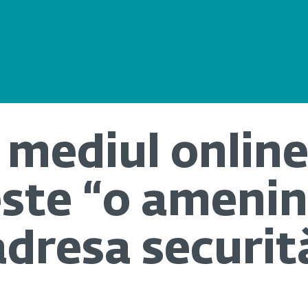
 mediul online
este “o ameni
dresa securită