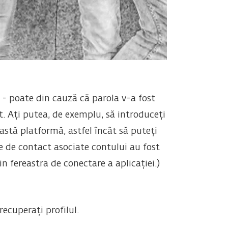
 - poate din cauză că parola v-a fost
t. Ați putea, de exemplu, să introduceți
astă platformă, astfel încât să puteți
e de contact asociate contului au fost
n fereastra de conectare a aplicației.)
recuperați profilul.