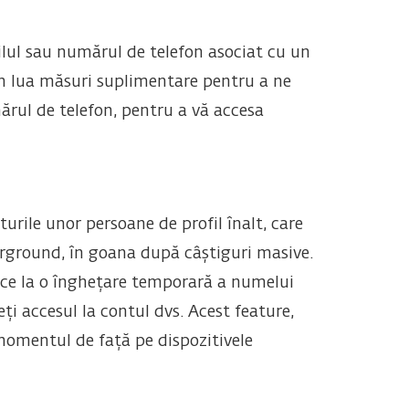
ilul sau numărul de telefon asociat cu un
om lua măsuri suplimentare pentru a ne
ărul de telefon, pentru a vă accesa
rile unor persoane de profil înalt, care
rground, în goana după câștiguri masive.
duce la o înghețare temporară a numelui
eți accesul la contul dvs. Acest feature,
n momentul de față pe dispozitivele