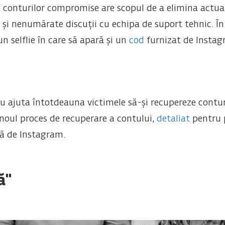
conturilor compromise are scopul de a elimina actualu
și nenumărate discuții cu echipa de suport tehnic. În
 un selflie în care să apară și un
cod
furnizat de Instag
u ajuta întotdeauna victimele să-și recupereze conturi
n noul proces de recuperare a contului,
detaliat
pentru
tă de Instagram.
ă"