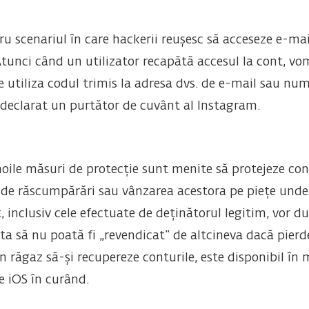
ru scenariul în care hackerii reușesc să acceseze e-ma
tunci când un utilizator recapătă accesul la cont, v
 utiliza codul trimis la adresa dvs. de e-mail sau num
a declarat un purtător de cuvânt al Instagram.
oile măsuri de protecție sunt menite să protejeze contu
a de răscumpărări sau vânzarea acestora pe piețe unde
, inclusiv cele efectuate de deținătorul legitim, vor 
sta să nu poată fi „revendicat” de altcineva dacă pierd
r un răgaz să-și recupereze conturile, este disponibil î
pe iOS în curând.