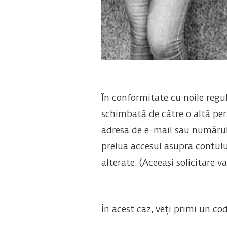
În conformitate cu noile regul
schimbată de către o altă pers
adresa de e-mail sau numărul d
prelua accesul asupra contului
alterate. (Aceeași solicitare 
În acest caz, veți primi un co