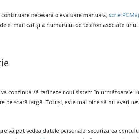
 în continuare necesară o evaluare manuală,
scrie PCMa
 de e-mail cât și a numărului de telefon asociate unu
ie
 va continua să rafineze noul sistem în următoarele lu
re pe scară largă. Totuși, este mai bine să nu aveți nev
re vă pot vedea datele personale, securizarea contului