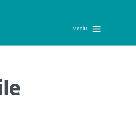
Meniu
Toate
Articolele
How To
Cercetări
ile
recente
Multimedia
Despre
noi