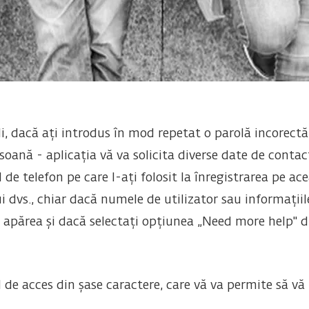
i, dacă ați introdus în mod repetat o parolă incorectă
oană - aplicația vă va solicita diverse date de contac
e telefon pe care l-ați folosit la înregistrarea pe ace
 dvs., chiar dacă numele de utilizator sau informațiil
va apărea și dacă selectați opțiunea „Need more help" di
d de acces din șase caractere, care vă va permite să vă 