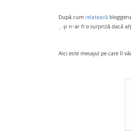
După cum
relatează
bloggerul
... și n-ar fi o surpriză dacă a
Aici este mesajul pe care îl vă