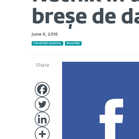
breșe de d
June 8, 2016
Cercetări recente
Noutăți
Share