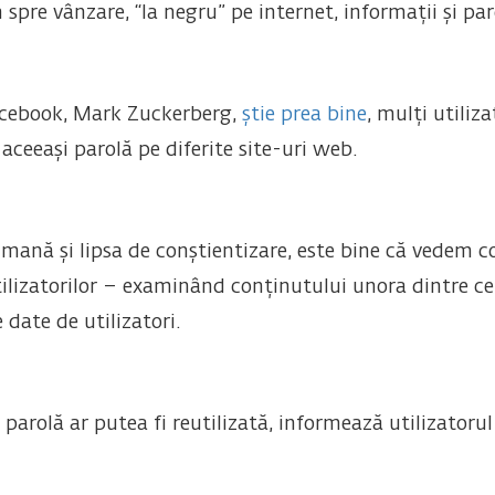
spre vânzare, “la negru” pe internet, informații și paro
acebook, Mark Zuckerberg,
știe prea bine
, mulți utiliz
aceeași parolă pe diferite site-uri web.
mană și lipsa de conștientizare, este bine că vedem 
tilizatorilor – examinând conținutului unora dintre c
date de utilizatori.
 o parolă ar putea fi reutilizată, informează utilizator