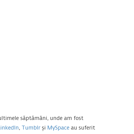
n ultimele săptămâni, unde am fost
LinkedIn
,
Tumblr
și
MySpace
au suferit