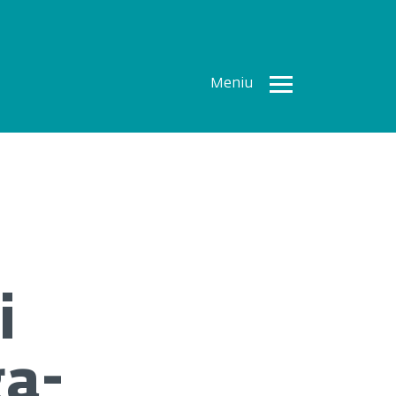
Meniu
Toate
Articolele
How To
Cercetări
recente
Multimedia
i
Despre
noi
ga-