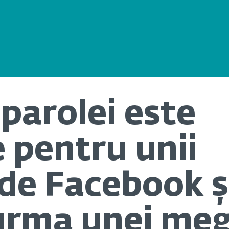
parolei este
e pentru unii
 de Facebook ș
 urma unei me