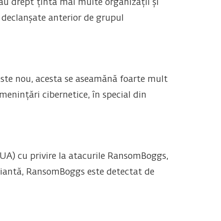
u drept țintă mai multe organizații și
 declanșate anterior de grupul
ste nou, acesta se aseamănă foarte mult
menințări cibernetice, în special din
UA) cu privire la atacurile RansomBoggs,
ariantă, RansomBoggs este detectat de