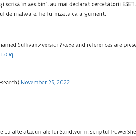
și scrisă în aes.bin", au mai declarat cercetătorii ESET
onul de malware, fie furnizată ca argument.
 named Sullivan.<version?>.exe and references are prese
WT2Oq
esearch)
November 25, 2022
le cu alte atacuri ale lui Sandworm, scriptul PowerSh