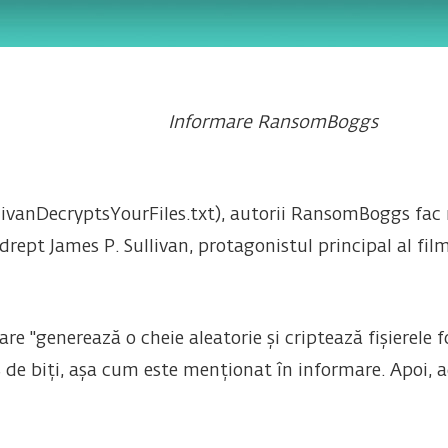
Informare RansomBoggs
ivanDecryptsYourFiles.txt), autorii RansomBoggs fac mu
drept James P. Sullivan, protagonistul principal al film
e "generează o cheie aleatorie și criptează fișierele 
de biți, așa cum este menționat în informare. Apoi, ad