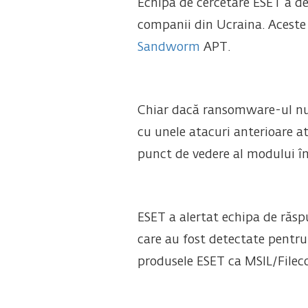
Echipa de cercetare ESET a de
companii din Ucraina. Aceste 
Sandworm
APT.
Chiar dacă ransomware-ul num
cu unele atacuri anterioare at
punct de vedere al modului î
ESET a alertat echipa de răs
care au fost detectate pentru
produsele ESET ca MSIL/Filec