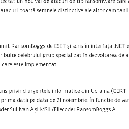
tectat un nou val de atacuri de tip ransomware care a
atacuri poartă semnele distinctive ale altor campanii
it RansomBoggs de ESET și scris în interfața .NET e
ribuite celebrului grup specializat în dezvoltarea de a
n care este implementat.
puns privind urgențele informatice din Ucraina (CERT-
 prima dată pe data de 21 noiembrie. În funcție de v
oder.Sullivan.A și MSIL/Filecoder.RansomBoggs.A.