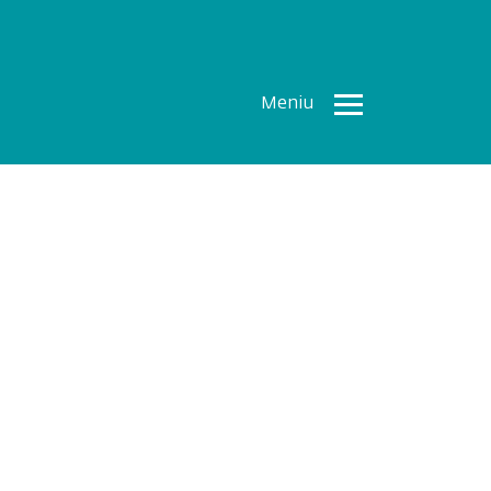
Meniu
Toate
Articolele
How To
Cercetări
recente
Multimedia
Despre
noi