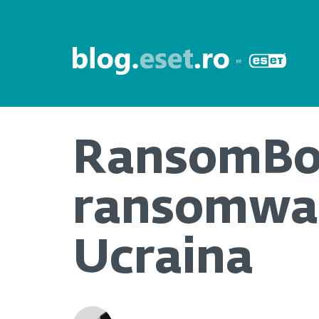
RansomBog
ransomwar
Ucraina