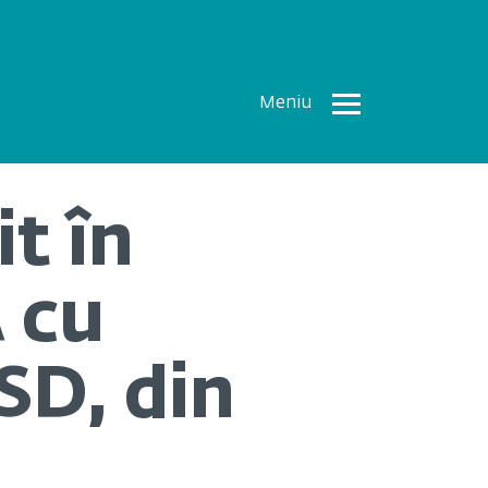
Meniu
Toate
Articolele
t în
How To
Cercetări
 cu
recente
Multimedia
SD, din
Despre
noi