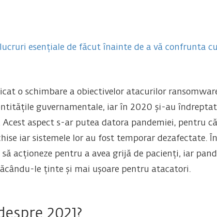
 lucruri esențiale de făcut înainte de a vă confrunta
ficat o schimbare a obiectivelor atacurilor ransomware.
entitățile guvernamentale, iar în 2020 și-au îndreptat
 Acest aspect s-ar putea datora pandemiei, pentru că 
e iar sistemele lor au fost temporar dezafectate. Într
 să acționeze pentru a avea grijă de pacienți, iar pa
ăcându-le ținte și mai ușoare pentru atacatori.
espre 2021?