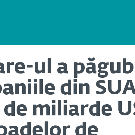
e-ul a păgubi
niile din SUA
 de miliarde U
oadelor de