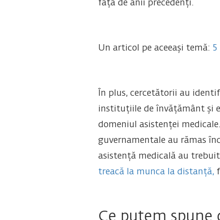
față de anii precedenți.
Un articol pe aceeași temă:
5
În plus, cercetătorii au identi
instituțiile de învățământ și 
domeniul asistenței medicale.
guvernamentale au rămas închis
asistență medicală au trebuit
treacă la munca la distanță,
f
Ce putem spune d