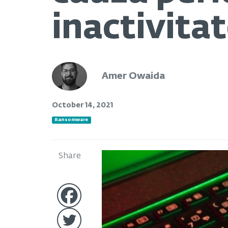
inactivita
Amer Owaida
October 14, 2021
Ransomware
Share