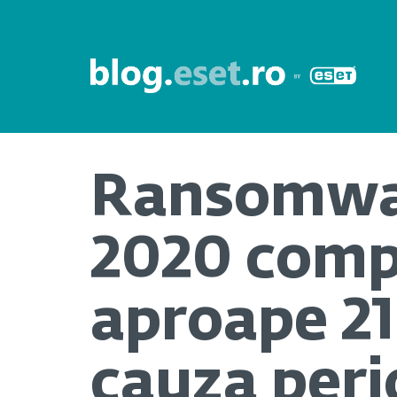
Ransomwar
2020 compa
aproape 21
cauza peri