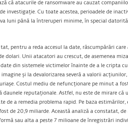
ză că atacurile de ransomware au cauzat companiilor
de investigație. Cu toate acestea, perioadele de inactiv
a luni până la întreruperi minime, în special datorită
icitat, pentru a reda accesul la date, răscumpărări care
 de dolari. Unii atacatori au crescut, de asemenea miz
 date din sistemele victimelor înainte de a le cripta c
imagine și la devalorizarea severă a valorii acțiunilor,
 uriașe. Costul mediu de nefuncționare pe minut a fost
ă daunele reputaționale. Astfel, nu este de mirare c
te de a remedia problema rapid. Pe baza estimărilor, 
fost de 20,9 miliarde. Această analiză a constatat, 
ormă sau alta a peste 7 milioane de înregistrări indi