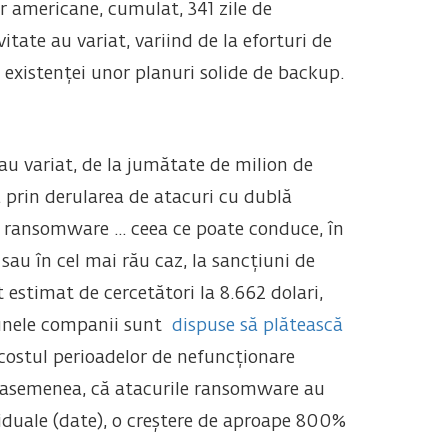
 americane, cumulat, 341 zile de
itate au variat, variind de la eforturi de
 existenței unor planuri solide de backup.
 au variat, de la jumătate de milion de
a prin derularea de atacuri cu dublă
u ransomware ... ceea ce poate conduce, în
 sau în cel mai rău caz, la sancțiuni de
 estimat de cercetători la 8.662 dolari,
ă unele companii sunt
dispuse să plătească
costul perioadelor de nefuncționare
de asemenea, că atacurile ransomware au
viduale (date), o creștere de aproape 800%