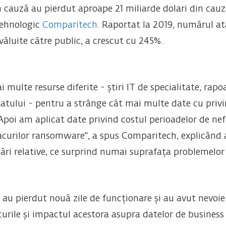
n cauză au pierdut aproape 21 miliarde dolari din cau
tehnologic
Comparitech.
Raportat la 2019, numărul at
văluite către public, a crescut cu 245%.
multe resurse diferite - știri IT de specialitate, rapo
atului - pentru a strânge cât mai multe date cu privi
poi am aplicat date privind costul perioadelor de nefu
tacurilor ransomware", a spus Comparitech, explicând
imări relative, ce surprind numai suprafața problemel
 au pierdut nouă zile de funcționare și au avut nevoie
rile și impactul acestora asupra datelor de business ș