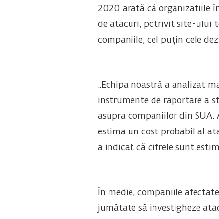
2020 arată că organizațiile î
de atacuri, potrivit site-ului 
companiile, cel puțin cele dez
„Echipa noastră a analizat mai 
instrumente de raportare a st
asupra companiilor din SUA. A
estima un cost probabil al a
a indicat că cifrele sunt est
În medie, companiile afectate
jumătate să investigheze atacu