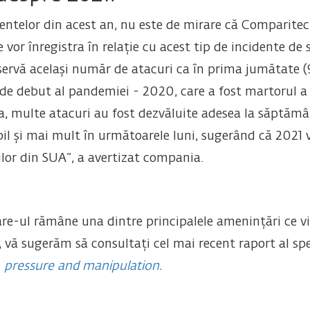
entelor din acest an, nu este de mirare că Comparitec
e vor înregistra în relație cu acest tip de incidente de
rvă același număr de atacuri ca în prima jumătate (91 
de debut al pandemiei - 2020, care a fost martorul a 
 multe atacuri au fost dezvăluite adesea la săptămâni
bil și mai mult în următoarele luni, sugerând că 2021 
or din SUA”, a avertizat compania.
e-ul rămâne una dintre principalele amenințări ce vi
, vă sugerăm să consultați cel mai recent raport al spec
e, pressure and manipulation.