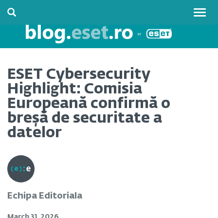
Togg
navig
ESET Cybersecurity
Highlight: Comisia
Europeană confirmă o
breșă de securitate a
datelor
Echipa Editoriala
March 31, 2026