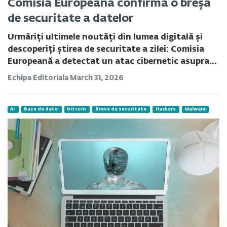
Comisia Europeană confirmă o breșă
de securitate a datelor
Urmăriți ultimele noutăți din lumea digitală și
descoperiți știrea de securitate a zilei: Comisia
Europeană a detectat un atac cibernetic asupra...
Echipa Editoriala
March 31, 2026
AI
Baze de date
bitcoin
Brese de securitate
Hackers
Malware