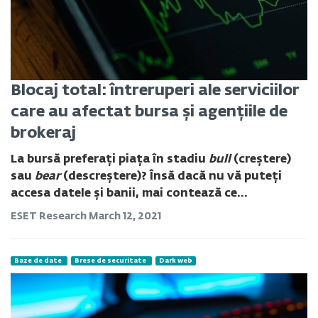
Blocaj total: întreruperi ale serviciilor
care au afectat bursa și agențiile de
brokeraj
La bursă preferați piața în stadiu
bull
(creștere)
sau
bear
(descreștere)? Însă dacă nu vă puteți
accesa datele și banii, mai contează ce...
ESET Research
March 12, 2021
Baze de date
Brese de securitate
Dark web