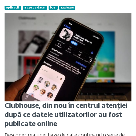
Aplicatii
Baze de date
iOS
Malware
Clubhouse, din nou în centrul atenției
după ce datele utilizatorilor au fost
publicate online
Descoperirea unei baze de date conținând o serie de