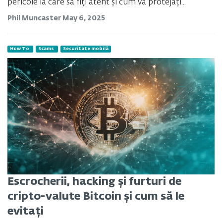
pericole la care să fiți atent și cum vă protejați...
Phil Muncaster
May 6, 2025
How To
Scams
Securitate mobilă
Escrocherii, hacking și furturi de
cripto-valute Bitcoin și cum să le
evitați