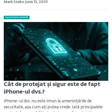
Mark Szabo
June 13, 2025
Securitate mobilă
Cât de protejat și sigur este de fapt
iPhone-ul dvs.?
iPhone-ul dvs. nu este imun la amenințările de
securitate, așa cum ați putea crede. Iată principalele