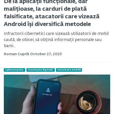
De la aplicații funcționale, dar
malițioase, la carduri de plată
falsificate, atacatorii care vizează
Android își diversifică metodele
Infractorii cibernetici care vizează utilizatorii de mobil
caută, de obicei, să obțină informații personale sau
banii...
Roman Cuprik
October 27, 2025
Cybersecurity
Securitate digitală
Securitate mobilă