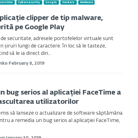
bercrime
Cybersecurity
Google
Hackers
Malware
plicație clipper de tip malware,
rită pe Google Play
de securitate, adresele portofelelor virtuale sunt
șiruri lungi de caractere. În loc să le tasteze,
tind să le ia direct din...
anko
February 8, 2019
n bug serios al aplicației FaceTime a
scultarea utilizatorilor
omis să lanseze o actualizare de software săptămâna
ntru a remedia un bug serios al aplicației FaceTime,