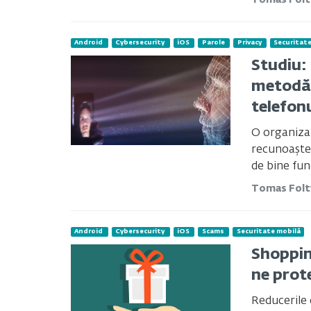
Tomas Fol
Android
Cybersecurity
iOS
Parole
Privacy
Securitat
Studiu: 
metodă 
telefon
O organizaț
recunoașter
de bine fun
Tomas Fol
Android
Cybersecurity
iOS
Scams
Securitate mobilă
Shoppin
ne prote
Reducerile 