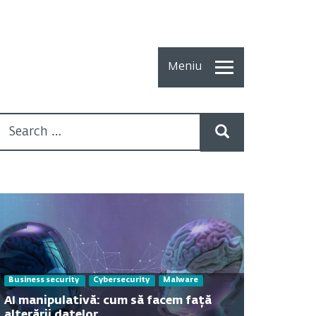
Meniu
Toate
Articolele
How To
Cercetări
recente
Multimedia
Despre
Business security
Cybersecurity
Malware
noi
AI manipulativă: cum să facem față
alterării datelor