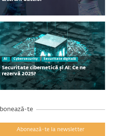
Contact
AI
Cybersecurity
Securitate digitală
Securitate cibernetică și AI: Ce ne
rezervă 2025?
bonează-te
Abonează-te la newsletter