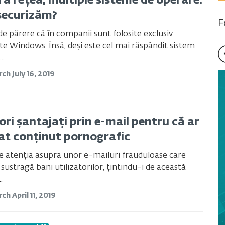
ră rețea, multiple sisteme de operare.
securizăm?
F
de părere că în companii sunt folosite exclusiv
 Windows. Însă, deși este cel mai răspândit sistem
..
rch
July 16, 2019
ori șantajați prin e-mail pentru că ar
sat conținut pornografic
e atenția asupra unor e-mailuri frauduloase care
 sustragă bani utilizatorilor, țintindu-i de această
.
rch
April 11, 2019