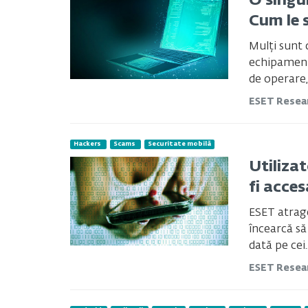
O singu
Cum le 
Mulți sunt 
echipamente
de operare,.
ESET Resea
Hackers
Scams
Securitate mobilă
Utilizat
fi acce
ESET atrag
încearcă să
dată pe cei..
ESET Resea