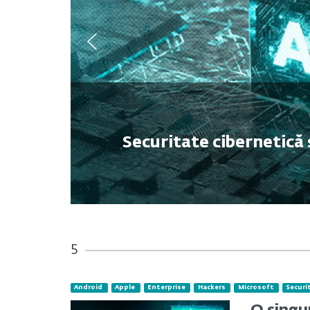
Securitate cibernetică 
5
Android
Apple
Enterprise
Hackers
Microsoft
Securi