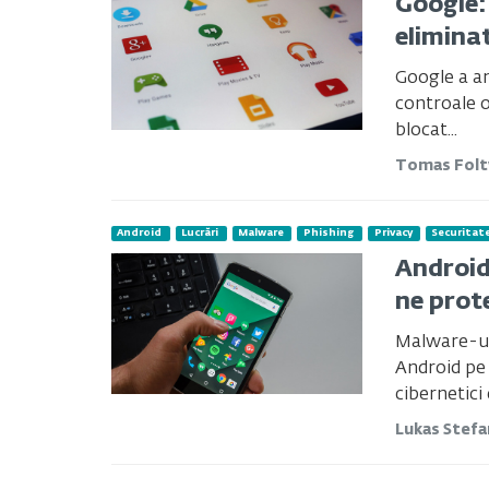
Google: 
elimina
Google a an
controale 
blocat...
Tomas Fol
Android
Lucrări
Malware
Phishing
Privacy
Securitat
Android
ne prot
Malware-ul 
Android pe 
cibernetici
Lukas Stef