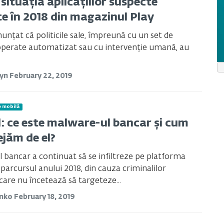
situația aplicațiilor suspecte
te în 2018 din magazinul Play
unțat că politicile sale, împreună cu un set de
operate automatizat sau cu intervenție umană, au
tyn
February 22, 2019
e mobilă
: ce este malware-ul bancar și cum
ejăm de el?
bancar a continuat să se infiltreze pe platforma
parcursul anului 2018, din cauza criminalilor
 care nu încetează să targeteze...
anko
February 18, 2019