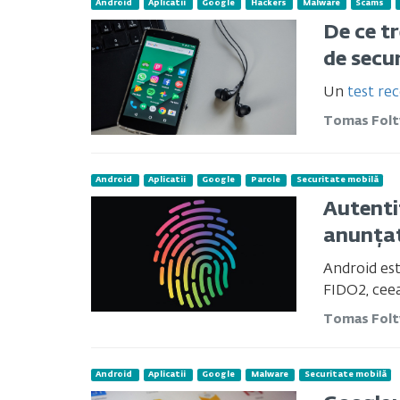
Android
Aplicatii
Google
Hackers
Malware
Scams
De ce tr
de secu
Un
test rec
Tomas Fol
Android
Aplicatii
Google
Parole
Securitate mobilă
Autenti
anunțat
Android est
FIDO2, ceea
Tomas Fol
Android
Aplicatii
Google
Malware
Securitate mobilă