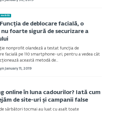
tyn
January 30, 2019
e mobilă
Funcția de deblocare facială, o
nu foarte sigură de securizare a
ului
ie nonprofit olandeză a testat funcția de
e facială pe 110 smartphone-uri, pentru a vedea cât
cționează această metodă de...
tyn
January 11, 2019
g online în luna cadourilor? Iată cum
jăm de site-uri și campanii false
de sărbători tocmai au luat cu asalt toate