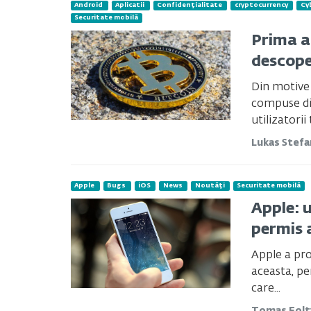
Android
Aplicatii
Confidențialitate
cryptocurrency
Cy
Securitate mobilă
Prima a
descope
Din motive 
compuse din 
utilizatorii 
Lukas Stef
Apple
Bugs
iOS
News
Noutăți
Securitate mobilă
Apple: u
permis a
Apple a pr
aceasta, pe
care...