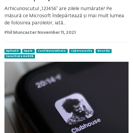
Arhicunoscutul „123456” are zilele numărate? Pe
măsură ce Microsoft îndepărtează și mai mult lumea
de folosirea parolelor, iată...
Phil Muncaster
November 11, 2021
Aplicatii
Apple
Confidențialitate
Cybersecurity
Noutăți
Securitate mobilă