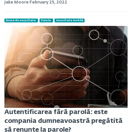
Jake Moore
February 25, 2022
Brese de securitate
Parole
Securitate mobilă
Autentificarea fără parolă: este
compania dumneavoastră pregătită
să renunțe la parole?