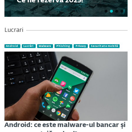
Ce ne rezervă 2025?
Lucrari
Android
Lucrări
Malware
Phishing
Privacy
Securitate mobilă
Android: ce este malware-ul bancar și