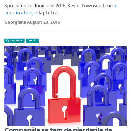
Spre sfârșitul lunii iulie 2016, Kevin Townsend mi-
a
adus în atenție
faptul că
Georgiana
August 23, 2016
Cybercrime
Lucrări
Companiile se tem de pierderile de