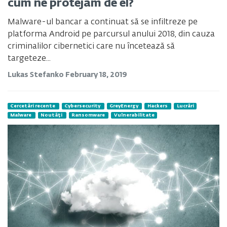
cum ne protejăm de el?
Malware-ul bancar a continuat să se infiltreze pe
platforma Android pe parcursul anului 2018, din cauza
criminalilor cibernetici care nu încetează să
targeteze...
Lukas Stefanko
February 18, 2019
Cercetări recente
Cybersecurity
GreyEnergy
Hackers
Lucrări
Malware
Noutăți
Ransomware
Vulnerabilitate