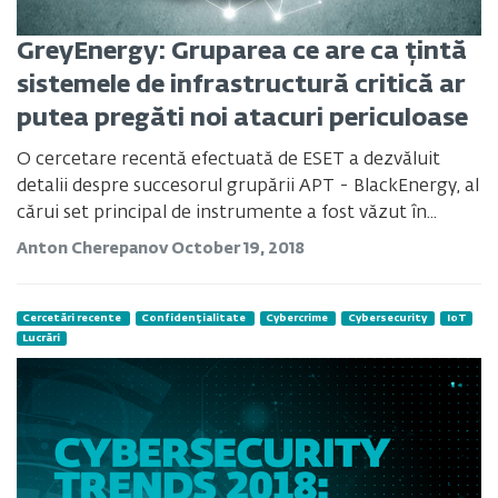
GreyEnergy: Gruparea ce are ca țintă
sistemele de infrastructură critică ar
putea pregăti noi atacuri periculoase
O cercetare recentă efectuată de ESET a dezvăluit
detalii despre succesorul grupării APT - BlackEnergy, al
cărui set principal de instrumente a fost văzut în...
Anton Cherepanov
October 19, 2018
Cercetări recente
Confidențialitate
Cybercrime
Cybersecurity
IoT
Lucrări