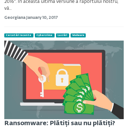
2016". În această ultimă versiune a raportului nostru,
vă...
Georgiana
January 10, 2017
Cercetări recente
Cybercrime
Lucrări
Malware
Ransomware: Plătiți sau nu plătiți?