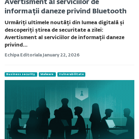
Avertisment al serviciilor de
informații daneze privind Bluetooth
Urmăriți ultimele noutăți din lumea digitală și
descoperiți știrea de securitate a zilei:
Avertisment al serviciilor de informații daneze
privind...
Echipa Editoriala
January 22, 2026
Business security
Malware
Vulnerabilitate