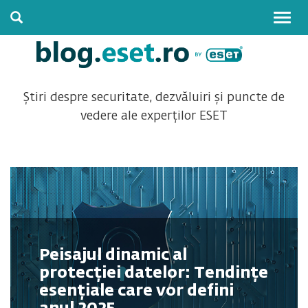
Togg
navig
Știri despre securitate, dezvăluiri și puncte de
vedere ale experților ESET
Peisajul dinamic al
protecției datelor: Tendințe
esențiale care vor defini