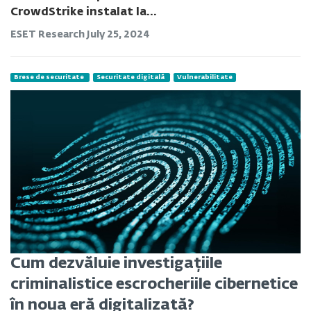
CrowdStrike instalat la...
ESET Research
July 25, 2024
Brese de securitate
Securitate digitală
Vulnerabilitate
Cum dezvăluie investigațiile
criminalistice escrocheriile cibernetice
în noua eră digitalizată?