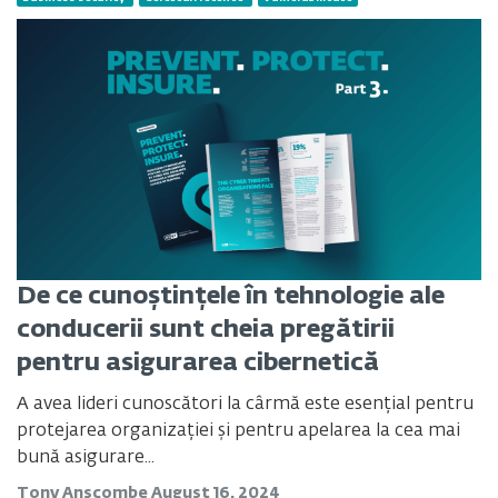
De ce cunoștințele în tehnologie ale
conducerii sunt cheia pregătirii
pentru asigurarea cibernetică
A avea lideri cunoscători la cârmă este esențial pentru
protejarea organizației și pentru apelarea la cea mai
bună asigurare...
Tony Anscombe
August 16, 2024