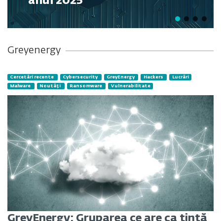
anul 2025
Greyenergy
Cercetări recente
Cybersecurity
GreyEnergy
Hackers
Lucrări
Malware
Noutăți
Ransomware
Vulnerabilitate
GreyEnergy: Gruparea ce are ca țintă