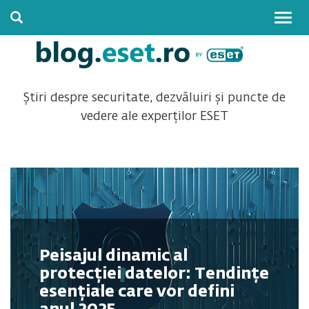
Togg
navig
Știri despre securitate, dezvăluiri și puncte de
vedere ale experților ESET
Peisajul dinamic al
protecției datelor: Tendințe
esențiale care vor defini