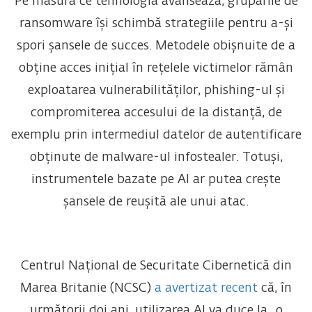
Pe măsură ce tehnologia avansează, grupările de
ransomware își schimbă strategiile pentru a-și
spori șansele de succes. Metodele obișnuite de a
obține acces inițial în rețelele victimelor rămân
exploatarea vulnerabilităților, phishing-ul și
compromiterea accesului de la distanță, de
exemplu prin intermediul datelor de autentificare
obținute de malware-ul infostealer. Totuși,
instrumentele bazate pe AI ar putea crește
șansele de reușită ale unui atac.
Centrul Național de Securitate Cibernetică din
Marea Britanie (NCSC)
a avertizat recent
că, în
următorii doi ani, utilizarea AI va duce la „o