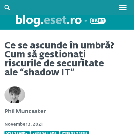
Togg
navig
Ce se ascunde în umbră?
Cum să gestionați
riscurile de securitate
ale “shadow IT”
Phil Muncaster
November 3, 2021
Cybersecurity
Vulnerabilitate
Work from home