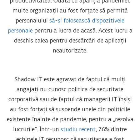
productivitatea. Odată cu apariția pandemiei,
multe organizații au fost forțate să permită
personalului
să-și folosească dispozitivele
personale
pentru a lucra de acasă. Acest lucru a
deschis calea pentru descărcări de aplicații
neautorizate.
Shadow IT este agravat de faptul că mulți
angajați nu cunosc politica de securitate
corporativă sau de faptul că managerii IT înșiși
au fost forțați să suspende unele din politicile
existente înainte de pandemie, pentru a „rezolva
lucrurile”. Într-un
studiu recent
, 76% dintre
echipele IT recunosc că securitatea a fost