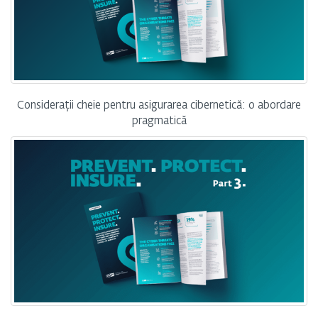
Considerații cheie pentru asigurarea cibernetică: o abordare
pragmatică