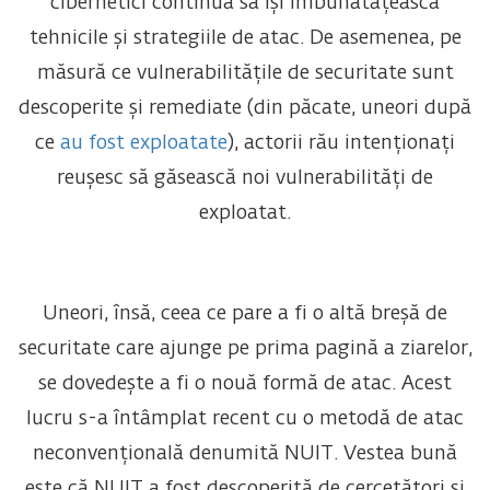
cibernetici continuă să își îmbunătățească
tehnicile și strategiile de atac. De asemenea, pe
măsură ce vulnerabilitățile de securitate sunt
descoperite și remediate (din păcate, uneori după
ce
au fost exploatate
), actorii rău intenționați
reușesc să găsească noi vulnerabilități de
exploatat.
Uneori, însă, ceea ce pare a fi o altă breșă de
securitate care ajunge pe prima pagină a ziarelor,
se dovedește a fi o nouă formă de atac. Acest
lucru s-a întâmplat recent cu o metodă de atac
neconvențională denumită NUIT. Vestea bună
este că NUIT a fost descoperită de cercetători și