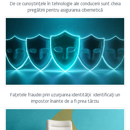
De ce cunoștințele în tehnologie ale conducerii sunt cheia
pregătirii pentru asigurarea cibernetică
Fațetele fraudei prin uzurparea identității: identificați un
impostor înainte de a fi prea târziu