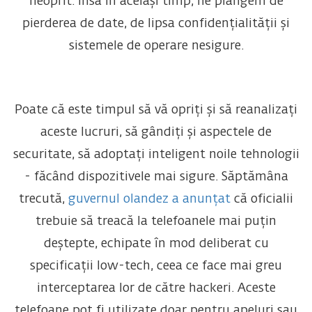
neoprit. Însă în același timp, ne plângem de
pierderea de date, de lipsa confidențialității și
sistemele de operare nesigure.
Poate că este timpul să vă opriți și să reanalizați
aceste lucruri, să gândiți și aspectele de
securitate, să adoptați inteligent noile tehnologii
- făcând dispozitivele mai sigure. Săptămâna
trecută,
guvernul olandez a anunțat
că oficialii
trebuie să treacă la telefoanele mai puțin
deștepte, echipate în mod deliberat cu
specificații low-tech, ceea ce face mai greu
interceptarea lor de către hackeri. Aceste
telefoane pot fi utilizate doar pentru apeluri sau