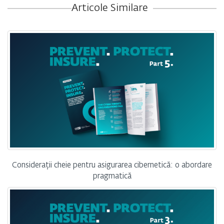
Articole Similare
Considerații cheie pentru asigurarea cibernetică: o abordare
pragmatică