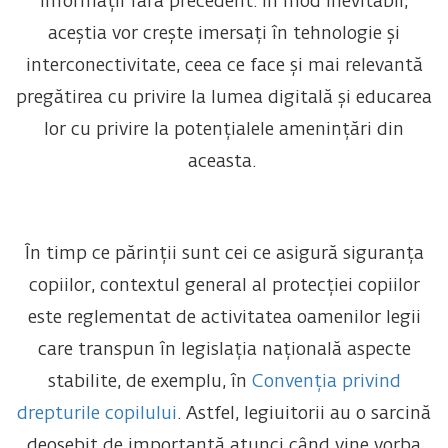
informații fără precedent. În mod inevitabil,
aceștia vor crește imersați în tehnologie și
interconectivitate, ceea ce face și mai relevantă
pregătirea cu privire la lumea digitală și educarea
lor cu privire la potențialele amenințări din
aceasta.
În timp ce părinții sunt cei ce asigură siguranța
copiilor, contextul general al protecției copiilor
este reglementat de activitatea oamenilor legii
care transpun în legislația națională aspecte
stabilite, de exemplu, în
Convenția privind
drepturile copilului
. Astfel, legiuitorii au o sarcină
deosebit de importantă atunci când vine vorba