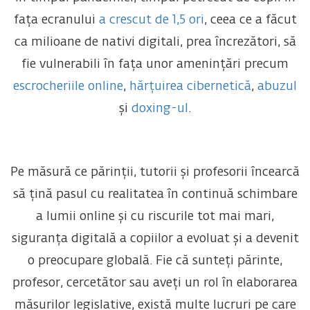
fața ecranului
a crescut de 1,5 ori
, ceea ce a făcut
ca milioane de nativi digitali, prea încrezători, să
fie vulnerabili în fața unor amenințări precum
escrocheriile online
,
hărțuirea cibernetică
,
abuzul
și
doxing-ul
.
Pe măsură ce părinții, tutorii și profesorii încearcă
să țină pasul cu realitatea în continuă schimbare
a lumii online și cu riscurile tot mai mari,
siguranța digitală a copiilor a evoluat și a devenit
o preocupare globală. Fie că sunteți părinte,
profesor, cercetător sau aveți un rol în elaborarea
măsurilor legislative, există multe lucruri pe care