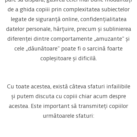
pare să dispară, găsirea celei mai bune modalități
de a ghida copiii prin complexitatea subiectelor
legate de siguranță online, confidențialitatea
datelor personale, hărțuire, precum și sublinierea
diferenței dintre comportamente „amuzante” și
cele „dăunătoare” poate fi o sarcină foarte
copleșitoare și dificilă.
Cu toate acestea, există câteva sfaturi infailibile
și putem discuta cu copiii chiar acum despre
acestea. Este important să transmiteți copiilor
următoarele sfaturi: