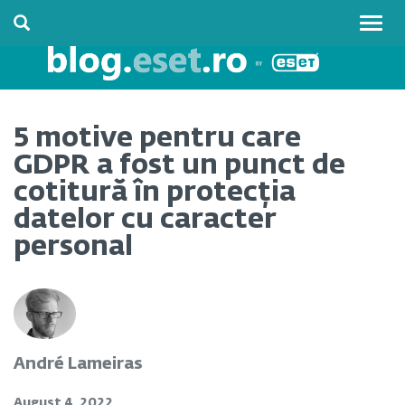
Togg
navig
5 motive pentru care
GDPR a fost un punct de
cotitură în protecția
datelor cu caracter
personal
André Lameiras
August 4, 2022