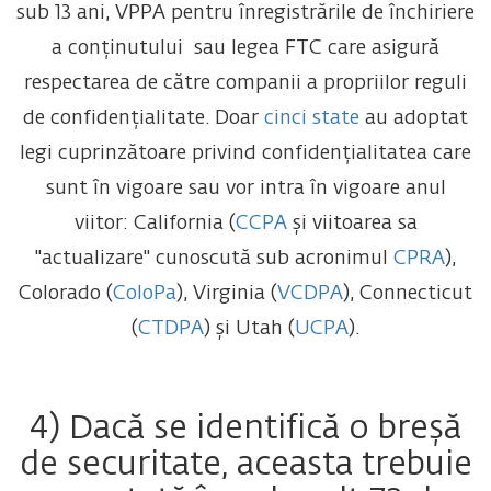
sub 13 ani, VPPA pentru înregistrările de închiriere
a conținutului sau legea FTC care asigură
respectarea de către companii a propriilor reguli
de confidențialitate. Doar
cinci state
au adoptat
legi cuprinzătoare privind confidențialitatea care
sunt în vigoare sau vor intra în vigoare anul
viitor: California (
CCPA
și viitoarea sa
"actualizare" cunoscută sub acronimul
CPRA
),
Colorado (
ColoPa
), Virginia (
VCDPA
), Connecticut
(
CTDPA
) și Utah (
UCPA
).
4) Dacă se identifică o breșă
de securitate, aceasta trebuie