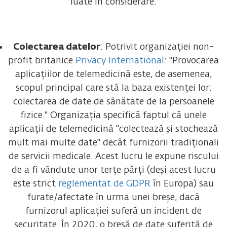
luate în considerare:
Colectarea datelor
: Potrivit organizației non-
profit britanice
Privacy International
: "Provocarea
aplicațiilor de telemedicină este, de asemenea,
scopul principal care stă la baza existenței lor:
colectarea de date de sănătate de la persoanele
fizice." Organizația specifică faptul că unele
aplicații de telemedicină "colectează și stochează
mult mai multe date" decât furnizorii tradiționali
de servicii medicale. Acest lucru le expune riscului
de a fi vândute unor terțe părți (deși acest lucru
este strict
reglementat de GDPR
în Europa) sau
furate/afectate în urma unei breșe, dacă
furnizorul aplicației suferă un incident de
securitate. În 2020, o breșă de date suferită de