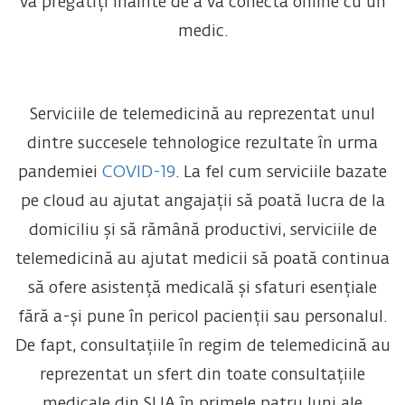
vă pregătiți înainte de a vă conecta online cu un
medic.
Serviciile de telemedicină au reprezentat unul
dintre succesele tehnologice rezultate în urma
pandemiei
COVID-19
. La fel cum serviciile bazate
pe cloud au ajutat angajații să poată lucra de la
domiciliu și să rămână productivi, serviciile de
telemedicină au ajutat medicii să poată continua
să ofere asistență medicală și sfaturi esențiale
fără a-și pune în pericol pacienții sau personalul.
De fapt, consultațiile în regim de telemedicină au
reprezentat un sfert din toate consultațiile
medicale din SUA în primele patru luni ale