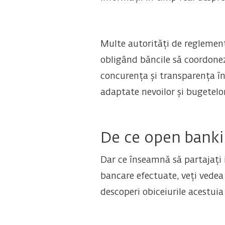
Multe autorități de reglemen
obligând băncile să coordoneze
concurența și transparența în 
adaptate nevoilor și bugetelor
De ce open bankin
Dar ce înseamnă să partajați 
bancare efectuate, veți vedea c
descoperi obiceiurile acestuia