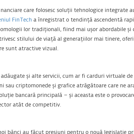
 financiare care folosesc soluții tehnologice integrate
eniul FinTech
a înregistrat o tendință ascendentă rapid
omologii lor tradiționali, fiind mai ușor abordabile și 
vesc stilului de viață al generațiilor mai tinere, oferi
re sunt atractive vizual.
dăugate și alte servicii, cum ar fi carduri virtuale de 
iuni sau criptomonede și grafice atrăgătoare care ne a
soluție bancară principală – și aceasta este o provoca
sector atât de competitiv.
 noi bănci au făcut presiuni pentru o nouă legislație p