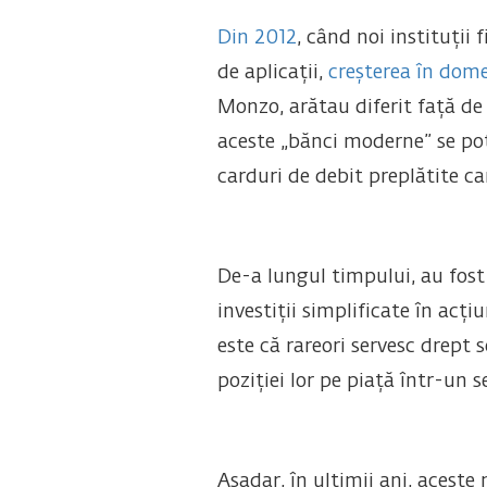
Din 2012
, când noi instituții
de aplicații,
creșterea în dom
Monzo, arătau diferit față de 
aceste „bănci moderne” se potri
carduri de debit preplătite ca
De-a lungul timpului, au fost a
investiții simplificate în acț
este că rareori servesc drept 
poziției lor pe piață într-un 
Așadar, în ultimii ani, aceste