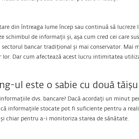
tare din întreaga lume încep sau continuă să lucreze
 schimbul de informații și, așa cum cred cei care susți
sectorul bancar tradițional și mai conservator. Mai mult
 lor. Dar cum afectează acest lucru intimitatea utiliza
g-ul este o sabie cu două tăișu
informațiile dvs. bancare? Dacă acordați un minut pe
ă informațiile stocate pot fi suficiente pentru a realiz
 și chiar pentru a-i monitoriza starea de sănătate.