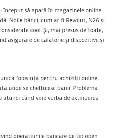
 au început să apară în magazinele online
ă. Noile bănci, cum ar fi Revolut, N26 și
considerate cool. Și, mai presus de toate,
nd asigurare de călătorie și dispozitive și
unică folosință pentru achiziții online,
rată unde se cheltuiesc banii. Problema
re atunci când vine vorba de extinderea
rivind operațiunile bancare de tip open