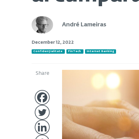
André Lameiras
December 12, 2022
Confidențialitate
FinTech
Internet Banking
Share