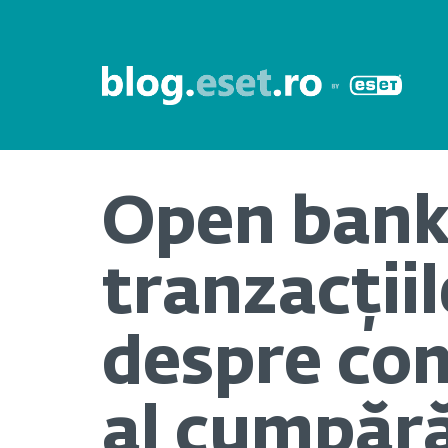
Open bank
tranzacții
despre co
al cumpără