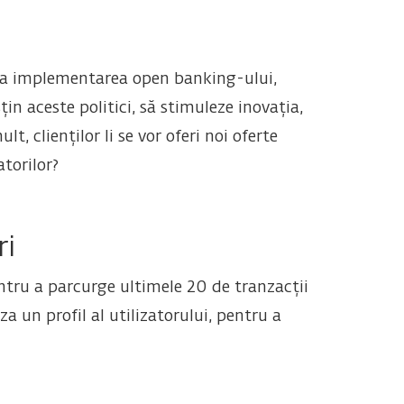
 la implementarea open banking-ului,
n aceste politici, să stimuleze inovația,
, clienților li se vor oferi noi oferte
torilor?
ri
ntru a parcurge ultimele 20 de tranzacții
a un profil al utilizatorului, pentru a