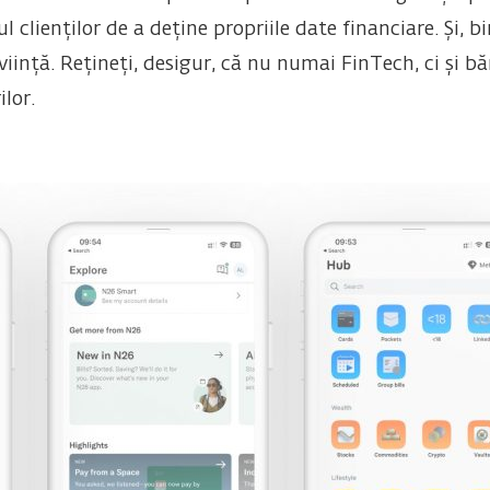
lienților de a deține propriile date financiare. Și, b
viință. Rețineți, desigur, că nu numai FinTech, ci și bă
lor.