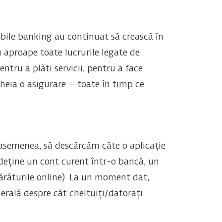
obile banking au continuat să crească în
 aproape toate lucrurile legate de
ntru a plăti servicii, pentru a face
heia o asigurare – toate în timp ce
e asemenea, să descărcăm câte o aplicație
 deține un cont curent într-o bancă, un
părăturile online). La un moment dat,
nerală despre cât cheltuiți/datorați.