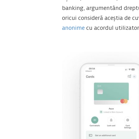
banking, argumentând dreptul c
oricui consideră aceștia de cu
anonime
cu acordul utilizatori