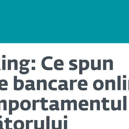
ing: Ce spun
le bancare onl
mportamentul 
torului