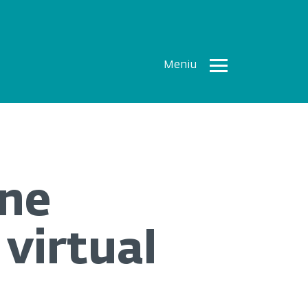
Meniu
Toate
Articolele
How To
Cercetări
ine
recente
Multimedia
virtual
Despre
noi