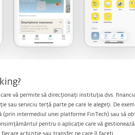
king?
re vă permite să direcționați instituția dvs. financia
ție sau serviciu terță parte pe care le alegeți. De exem
ă (prin intermediul unei platforme FinTech) sau să obț
consimțământul pentru o aplicație care vă gestionează 
fiecare achiziție sau transfer pe care îl faceți.