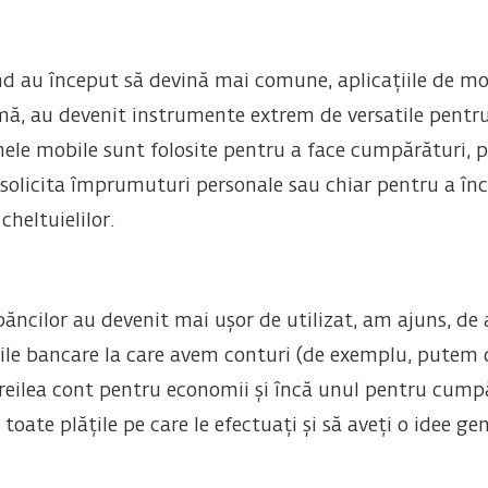
ând au început să devină mai comune, aplicațiile de m
urmă, au devenit instrumente extrem de versatile pentru
nele mobile sunt folosite pentru a face cumpărături, pe
 solicita împrumuturi personale sau chiar pentru a înc
cheltuielilor.
 băncilor au devenit mai ușor de utilizat, am ajuns, d
țiile bancare la care avem conturi (de exemplu, putem
l treilea cont pentru economii și încă unul pentru cum
toate plățile pe care le efectuați și să aveți o idee ge