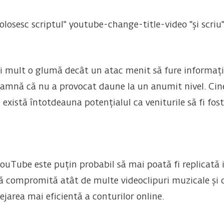
folosesc scriptul" youtube-change-title-video "și scriu"
i mult o glumă decât un atac menit să fure informați
eamnă că nu a provocat daune la un anumit nivel. Cine
i există întotdeauna potențialul ca veniturile să fi fos
ouTube este puțin probabil să mai poată fi replicată i
ă compromită atât de multe videoclipuri muzicale și ce
ejarea mai eficientă a conturilor online.