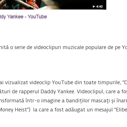
ită o serie de videoclipuri muzicale populare de pe Y
mai vizualizat videoclip YouTube din toate timpurile, "
ături de rapperul Daddy Yankee. Videoclipul, care a fos
formată într-o imagine a bandiților mascați și înarm
oney Heist") la care a fost adăugat un mesajul "Eliber