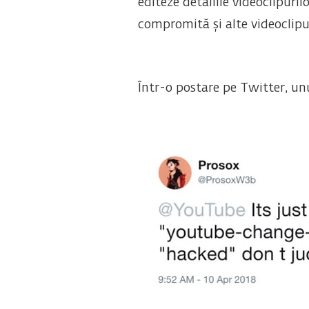
editeze detaliile videoclipuri
compromită și alte videoclipur
Într-o postare pe Twitter, un