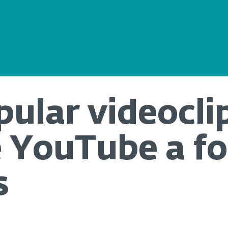
pular videocli
 YouTube a fo
s