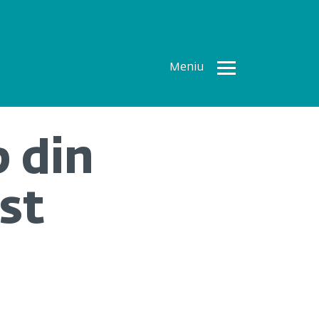
Meniu
Toate
Articolele
p din
How To
Cercetări
st
recente
Multimedia
Despre
noi