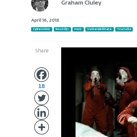
Graham Cluley
April 16, 2018
Cybercrime
Noutăți
Vevo
Vulnerabilitate
Youtube
Share
18