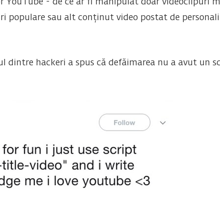
lor YouTube - de ce ar fi manipulat doar videoclipuri 
i populare sau alt conținut video postat de personalită
ul dintre hackeri a spus că defăimarea nu a avut un sc