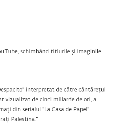
ouTube, schimbând titlurile și imaginile
Despacito" interpretat de către cântărețul
t vizualizat de cinci miliarde de ori, a
ați din serialul "La Casa de Papel"
ați Palestina."