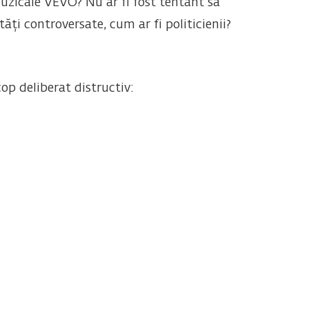
muzicale VEVO? Nu ar fi fost tentant să
ți controversate, cum ar fi politicienii?
op deliberat distructiv: