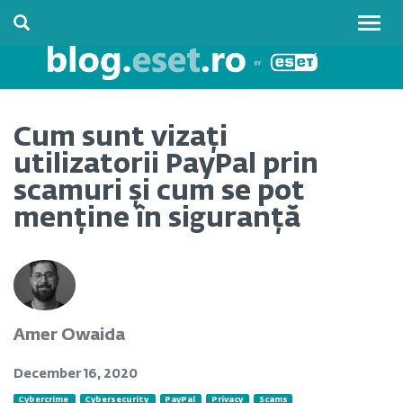
Togg
navig
Cum sunt vizați
utilizatorii PayPal prin
scamuri și cum se pot
menține în siguranță
Amer Owaida
December 16, 2020
Cybercrime
Cybersecurity
PayPal
Privacy
Scams