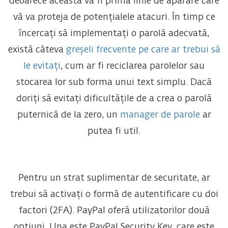
deoarece aceasta va fi prima linie de apărare care
vă va proteja de potențialele atacuri. În timp ce
încercați să implementați o parolă adecvată,
există câteva
greșeli frecvente pe care ar trebui să
le evitați
, cum ar fi reciclarea parolelor sau
stocarea lor sub forma unui text simplu. Dacă
doriți să evitați dificultățile de a crea o parolă
puternică de la zero, un
manager de parole
ar
putea fi util.
Pentru un strat suplimentar de securitate, ar
trebui să activați o formă de autentificare cu doi
factori (2FA). PayPal oferă utilizatorilor două
opțiuni. Una este PayPal Security Key, care este