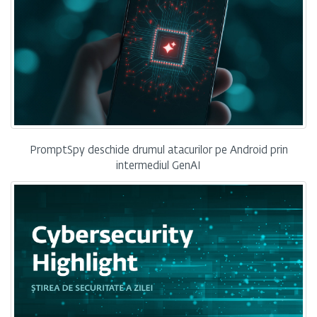
PromptSpy deschide drumul atacurilor pe Android prin
intermediul GenAI