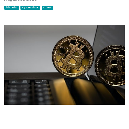
bitcoin
Cybercrime
DDoS