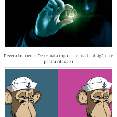
Reversul monedei: De ce piața cripto este foarte atrăgătoare
pentru infractori