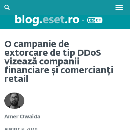
Togg
navig
O campanie de
extorcare de tip DDoS
vizează companii
financiare și comercianți
retail
Amer Owaida
August 31, 2020