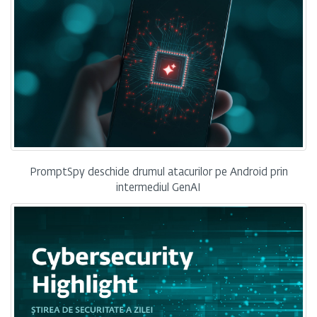
PromptSpy deschide drumul atacurilor pe Android prin
intermediul GenAI