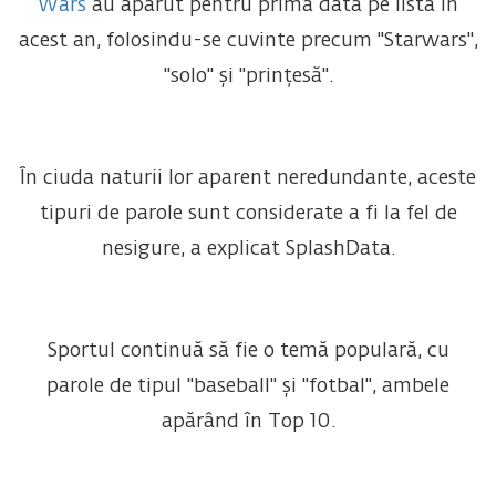
Wars
au apărut pentru prima dată pe listă în
acest an, folosindu-se cuvinte precum "Starwars",
"solo" și "prințesă".
În ciuda naturii lor aparent neredundante, aceste
tipuri de parole sunt considerate a fi la fel de
nesigure, a explicat SplashData.
Sportul continuă să fie o temă populară, cu
parole de tipul "baseball" și "fotbal", ambele
apărând în Top 10.