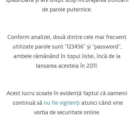
SplashData și are drept scop încurajarea utilizării
de parole puternice.
Conform analizei, două dintre cele mai frecvent
utilizate parole sunt “123456” și “password”,
ambele rămânând în topul listei, încă de la
lansarea acesteia în 2011.
Acest lucru scoate în evidență faptul că oamenii
continuă să
nu fie vigilenți
atunci când vine
vorba de securitate online.