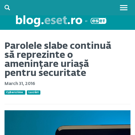
Togg
navig
Parolele slabe continuă
să reprezinte o
amenințare uriașă
pentru securitate
March 31, 2016
Cybercrime
Lucrări