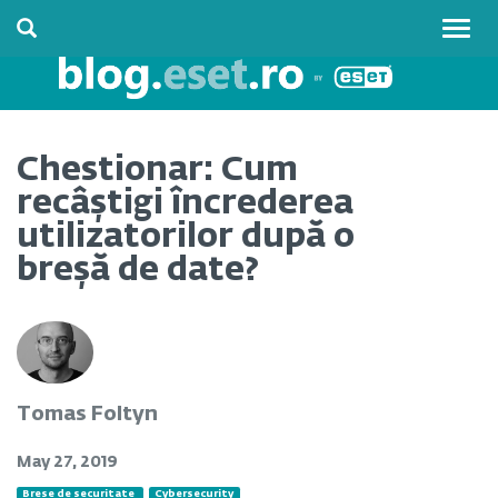
Togg
navig
Chestionar: Cum
recâștigi încrederea
utilizatorilor după o
breșă de date?
Tomas Foltyn
May 27, 2019
Brese de securitate
Cybersecurity