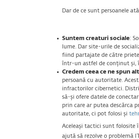
Dar de ce sunt persoanele atâ
Suntem creaturi sociale
: S
lume. Dar site-urile de social
fiind partajate de către priet
într-un astfel de conținut și, 
Credem ceea ce ne spun al
persoană cu autoritate. Aces
infractorilor cibernetici. Dist
să-și ofere datele de conectar
prin care ar putea descărca 
autoritate, ci pot folosi și
teh
Aceleași tactici sunt folosite 
ajută să rezolve o problemă IT