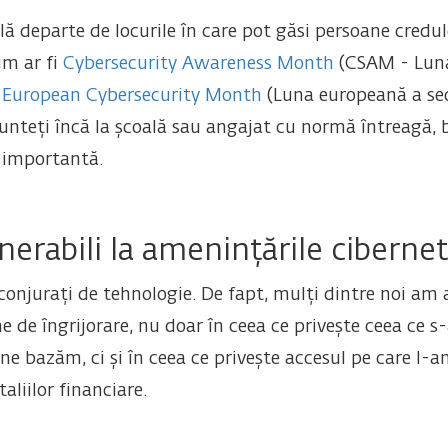
flă departe de locurile în care pot găsi persoane credul
cum ar fi
Cybersecurity Awareness Month
(CSAM - Luna 
i
European Cybersecurity Month
(Luna europeană a secu
unteți încă la școală sau angajat cu normă întreagă, 
e importantă.
erabili la amenințările cibernet
nconjurați de tehnologie. De fapt, mulți dintre noi am
e de îngrijorare, nu doar în ceea ce privește ceea ce 
e ne bazăm, ci și în ceea ce privește accesul pe care l
aliilor financiare.