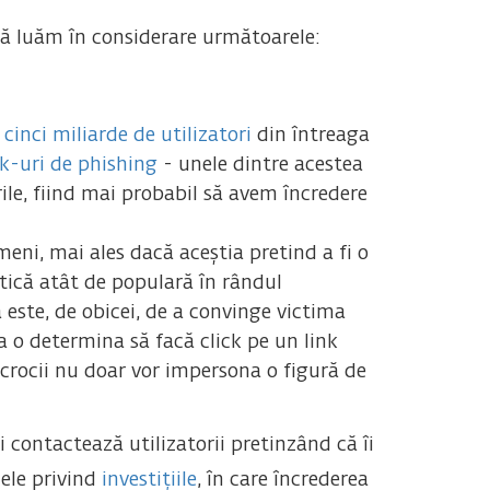
să luăm în considerare următoarele:
e
cinci miliarde de utilizatori
din întreaga
nk-uri de phishing
- unele dintre acestea
ile, fiind mai probabil să avem încredere
eni, mai ales dacă aceștia pretind a fi o
tică atât de populară în rândul
a este, de obicei, de a convinge victima
 a o determina să facă click pe un link
rocii nu doar vor impersona o figură de
ii contactează utilizatorii pretinzând că îi
cele privind
investițiile
, în care încrederea