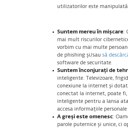
utilizatorilor este manipulată
Suntem mereu în mișcare
:
mai mult riscurilor cibernetic
vorbim cu mai multe persoane 
de phishing și/sau
să descăr
software de securitate.
Suntem înconjurați de tehn
inteligente. Televizoare, frig
conexiune la internet și dotat
conectat la internet, poate f
inteligente pentru a lansa ata
accesa informațiile personale 
A greși este omenesc
: Oame
parole puternice și unice, ci 