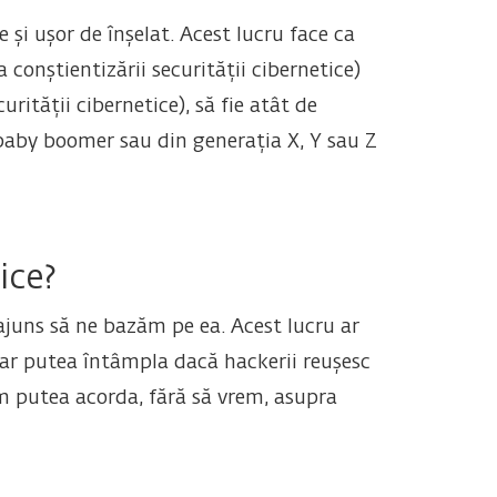
e și ușor de înșelat. Acest lucru face ca
conștientizării securității cibernetice)
rității cibernetice), să fie atât de
baby boomer sau din generația X, Y sau Z
ice?
 ajuns să ne bazăm pe ea. Acest lucru ar
s-ar putea întâmpla dacă hackerii reușesc
-am putea acorda, fără să vrem, asupra