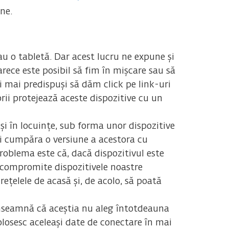
ne.
u o tabletă. Dar acest lucru ne expune și
arece este posibil să fim în mișcare sau să
 mai predispuși să dăm click pe link-uri
orii protejează aceste dispozitive cu un
 și în locuințe, sub forma unor dispozitive
eți cumpăra o versiune a acestora cu
roblema este că, dacă dispozitivul este
a compromite dispozitivele noastre
ețelele de acasă și, de acolo, să poată
a înseamnă că aceștia nu aleg întotdeauna
olosesc aceleași date de conectare în mai