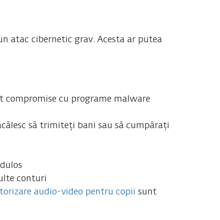
 un atac cibernetic grav. Acesta ar putea
 sunt compromise cu programe malware
ăcălesc să trimiteți bani sau să cumpărați
udulos
ulte conturi
torizare audio-video pentru copii
sunt