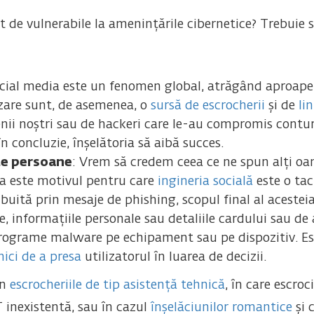
t de vulnerabile la amenințările cibernetice? Trebuie 
ocial media este un fenomen global, atrăgând aproap
izare sunt, de asemenea, o
sursă de escrocherii
și de
li
enii noștri sau de hackeri care le-au compromis contur
în concluzie, înșelătoria să aibă succes.
te persoane
: Vrem să credem ceea ce ne spun alți oam
ta este motivul pentru care
ingineria socială
este o tac
ribuită prin mesaje de phishing, scopul final al acestei
e, informațiile personale sau detaliile cardului sau de
programe malware pe echipament sau pe dispozitiv. Esc
nici de a presa
utilizatorul în luarea de decizii.
în
escrocheriile de tip asistență tehnică
, în care escroc
 inexistentă, sau în cazul
înșelăciunilor romantice
și 