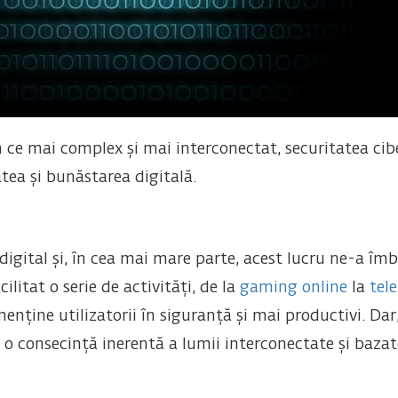
în ce mai complex și mai interconectat, securitatea cib
atea și bunăstarea digitală.
igital și, în cea mai mare parte, acest lucru ne-a îm
ilitat o serie de activități, de la
gaming online
la
tel
enține utilizatorii în siguranță și mai productivi. Dar,
 o consecință inerentă a lumii interconectate și bazat