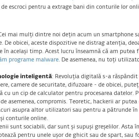
 de escroci pentru a extrage bani din conturile lor onli
 Cei mai mulți dintre noi dețin acum un smartphone sa
e. De obicei, aceste dispozitive ne distrag atenția, deo
în același timp. Acest lucru înseamnă că am putea fi
căm programe malware
. De asemenea, nu toți utilizat
ologie inteligentă
: Revoluția digitală s-a răspândit
idere, camere de securitate, difuzoare - de obicei, put
ă cu un cip de calculator pentru procesarea datelor. P
i, de asemenea, compromis. Teoretic, hackerii ar pute
curi asupra altor utilizatori sau pentru a pătrunde în r
și conturile online.
nii sunt sociabili, dar sunt și supuși greșelilor. Ast
optează pentru unele ușor de ghicit sau de spart, sau f