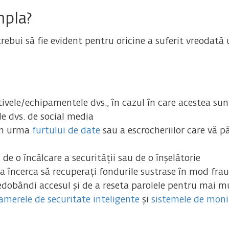
mpla?
rebui să fie evident pentru oricine a suferit vreodată
itivele/echipamentele dvs., în cazul în care acestea
le dvs. de social media
 în urma
furtului de date
sau a escrocheriilor care vă p
de o încălcare a securității sau de o înșelătorie
 a încerca să recuperați fondurile sustrase în mod fra
edobândi accesul și de a reseta parolele pentru mai m
amerele de securitate inteligente
și
sistemele de moni