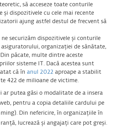
teoretic, să acceseze toate conturile
și dispozitivele cu cele mai recente
izatorii ajung astfel destul de frecvent să
 ne securizăm dispozitivele și conturile
 asiguratorului, organizației de sănătate,
? Din păcate, multe dintre aceste
priilor sisteme IT. Dacă acestea sunt
tatat că în
anul 2022
aproape a stabilit
ste 422 de milioane de victime.
ii ar putea găsi o modalitate de a insera
web, pentru a copia detaliile cardului pe
ng). Din nefericire, în organizațiile în
anță, lucrează și angajați care pot greși.