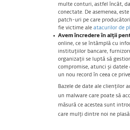
multe conturi, astfel încât, d
conectate. De asemenea, este 
patch-uri pe care producătorii
fie victime ale
atacurilor de p
Avem încredere în alții pen
online, ce se întâmplă cu info
instituțiilor bancare, furnizo
organizații se luptă să gestio
compromise, atunci și datele 
un nou record în ceea ce prive
Bazele de date ale clienților 
un malware care poate să acces
măsură ce acestea sunt introd
care mulți dintre noi ne plasă