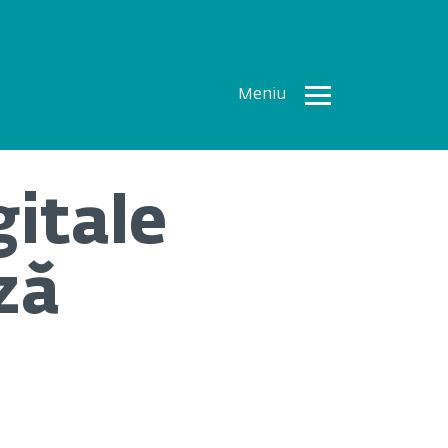
Meniu
Toate
Articolele
gitale
How To
Cercetări
ză
recente
Multimedia
Despre
noi