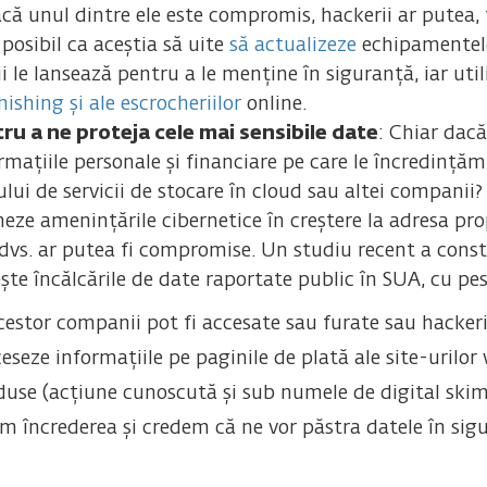
acă unul dintre ele este compromis, hackerii ar putea, 
posibil ca aceștia să uite
să actualizeze
echipamentele 
 le lansează pentru a le menține în siguranță, iar util
hishing și ale escrocheriilor
online.
tru a ne proteja cele mai sensibile date
: Chiar dacă
rmațiile personale și financiare pe care le încredințăm
rului de servicii de stocare în cloud sau altei companii
neze amenințările cibernetice în creștere la adresa pro
dvs. ar putea fi compromise. Un studiu recent a cons
ște încălcările de date raportate public în SUA, cu pe
acestor companii pot fi accesate sau furate sau hacker
eze informațiile pe paginile de plată ale site-urilor 
use (acțiune cunoscută și sub numele de digital skimmi
m încrederea și credem că ne vor păstra datele în sigur