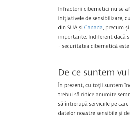
Infractorii cibernetici nu se a
inițiativele de sensibilizare, 
din SUA și
Canada
, precum ș
importante. Indiferent dacă s
- securitatea cibernetică est
De ce suntem vuln
În prezent, cu toții suntem î
trebui să ridice anumite semn
să întrerupă serviciile pe car
datelor noastre sensibile și det