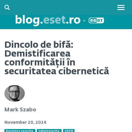
Togg
navig
Dincolo de bifă:
Demistificarea
conformității în
securitatea cibernetică
Mark Szabo
November 20, 2024
Business security
Cybersecurity
GDPR