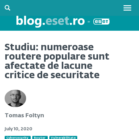
Togg
navig
Studiu: numeroase
routere populare sunt
afectate de lacune
critice de securitate
Tomas Foltyn
July 10, 2020
Cybersecurity
Router
Vulnerabilitate