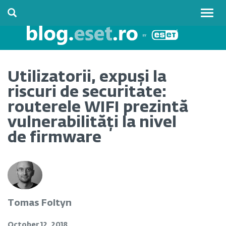
Togg
navig
Utilizatorii, expuși la
riscuri de securitate:
routerele WIFI prezintă
vulnerabilități la nivel
de firmware
Tomas Foltyn
October 12, 2018