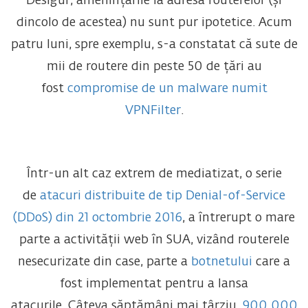
Desigur, amenințările la adresa routerelor (și
dincolo de acestea) nu sunt pur ipotetice. Acum
patru luni, spre exemplu, s-a constatat că sute de
mii de routere din peste 50 de țări au
fost
compromise de un malware numit
VPNFilter
.
Într-un alt caz extrem de mediatizat, o serie
de
atacuri distribuite de tip Denial-of-Service
(DDoS) din 21 octombrie 2016
, a întrerupt o mare
parte a activității web în SUA, vizând routerele
nesecurizate din case, parte a
botnetului
care a
fost implementat pentru a lansa
atacurile. Câteva săptămâni mai târziu,
900 000