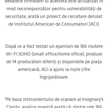
deoarece firmware-ul acestora este actualizat în
mod necorespunzător pentru vulnerabilități de
securitate, arată un proiect de cercetare derulat
de Institutul American de Consumatori (ACI).
După ce a fost testat un eșantion de 186 routere
Wi-Fi SOHO (small office/home office), produse
de 14 producători diferiți și disponibile pe piața
americană, ACI a ajuns la niște cifre
îngrijorătoare.
"Pe baza instrumentului de scanare al Insignary's
Clarity, analiza noastră arată că, dintre cele 186