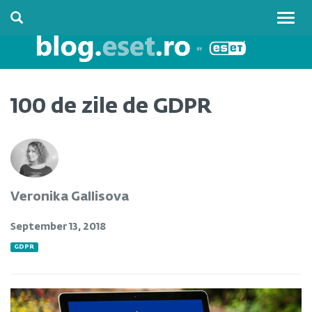
Togg
navig
100 de zile de GDPR
Veronika Gallisova
September 13, 2018
GDPR