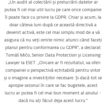
„Un audit al colectării și prelucrării datelor ar
putea fi cel mai util lucru pe care orice companie
îl poate face cu privire la GDPR. Chiar și acum, la
doar câteva luni după ce această directivă a
devenit activă, este cel mai simplu mod de a vă
asigura că nu veți omite nimic atunci când faceți
planul pentru conformarea cu GDPR", a declarat
Tomáš Mičo, Senior Data Protection și Licensing
Lawyer la ESET. „Oricare ar fi rezultatul, va oferi
companiei o perspectivă echitabilă pentru viitor
și o imagine a investițiilor necesare. Și dacă tot se
apropie sezonul în care se fac bugetele, acest
lucru ar putea fi cel mai bun moment al anului -
dacă nu ați făcut deja acest lucru."