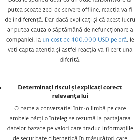
Dacă le spuneți doar că un atac ransomware ar
putea scoate zeci de servere offline, reacția va fi
de indiferență. Dar dacă explicați și că acest lucru
ar putea cauza o săptămână de nefuncționare a
companiei, la
un cost de 400.000 USD pe oră
, le
veți capta atenția și astfel reacția va fi cert una
diferită.
Determinați riscul și explicați corect
relevanța lui
O parte a conversației într-o limbă pe care
ambele părți o înțeleg se rezumă la partajarea
datelor bazate pe valori care traduc informațiile
de securitate cibernetică în măsurători care