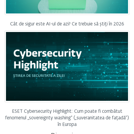
Cât de sigur este AI-ul de azi? Ce trebuie să știți în 2026
ESET Cybersecurity Highlight: Cum poate fi combătut
fenomenul „sovereignty washing” („suveranitatea de fațadă”)
în Europa