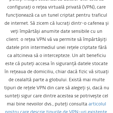
configurați o rețea virtuală privată (VPN), care
funcționează ca un tunel criptat pentru traficul
de internet. Să zicem că lucrați dintr-o cafenea și
veți împărtăși anumite date sensibile cu un
client: o rețea VPN vă va permite să împărtășiți
datele prin intermediul unei rețele criptate fără
ca altcineva să o intercepteze. Un alt beneficiu
este că puteți accesa în siguranță datele stocate
în rețeaua de domiciliu, chiar dacă fizic vă situați
de cealaltă parte a globului. Există mai multe
tipuri de rețele VPN din care să alegeți și, dacă nu
sunteți sigur care dintre acestea se potrivește cel
mai bine nevoilor dvs., puteți consulta
articolul
nostru care descrie tipurile de VPN-uri existente
.