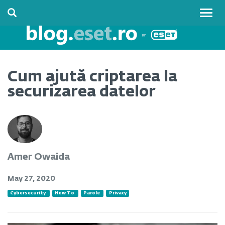
Togg
navig
Cum ajută criptarea la
securizarea datelor
Amer Owaida
May 27, 2020
Cybersecurity
How To
Parole
Privacy