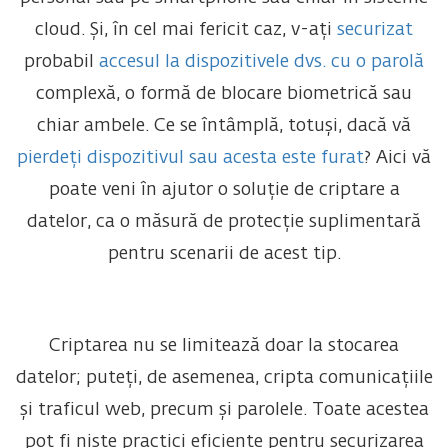
cloud. Și, în cel mai fericit caz, v-ați
s
e
c
uri
z
at
probabil
accesul la dispozitivele dvs. cu o parolă
complexă, o formă de blocare biometrică sau
chiar ambele. Ce se întâmplă, totuși, dacă vă
pierdeți dispozitivul sau acesta este furat
? Aici vă
poate veni în ajutor o soluție de criptare a
datelor, ca o măsură de protecție suplimentară
pentru scenarii de acest tip.
Criptarea nu se limitează doar la stocarea
datelor; puteți, de asemenea, cripta comunicațiile
și traficul web, precum și parolele. Toate acestea
pot fi niște practici eficiente pentru securizarea