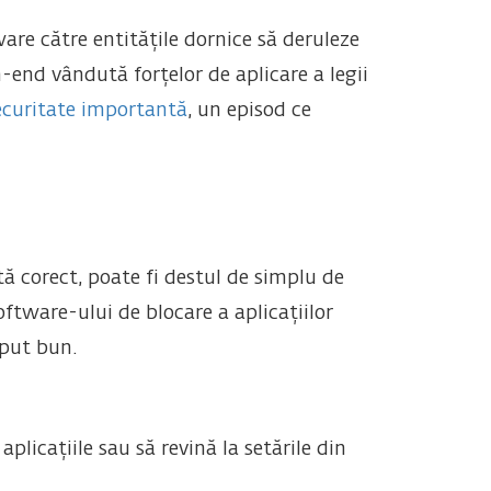
re către entitățile dornice să deruleze
-end vândută forțelor de aplicare a legii
ecuritate importantă
, un episod ce
ă corect, poate fi destul de simplu de
oftware-ului de blocare a aplicațiilor
eput bun.
licațiile sau să revină la setările din