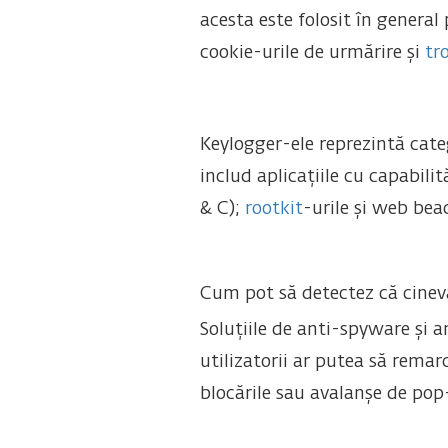
acesta este folosit în general
cookie-urile de urmărire și
tr
Keylogger-ele reprezintă cate
includ aplicațiile cu capabili
& C);
rootkit
-urile și web bea
Cum pot să detectez că cine
Soluțiile de anti-spyware și a
utilizatorii ar putea să remarc
blocările sau avalanșe de pop-