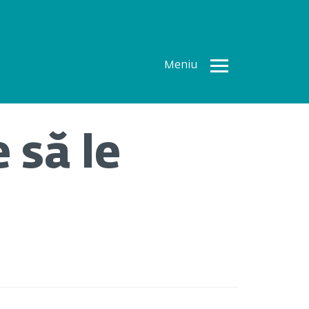
Meniu
Toate
Articolele
 să le
How To
Cercetări
recente
Multimedia
Despre
noi