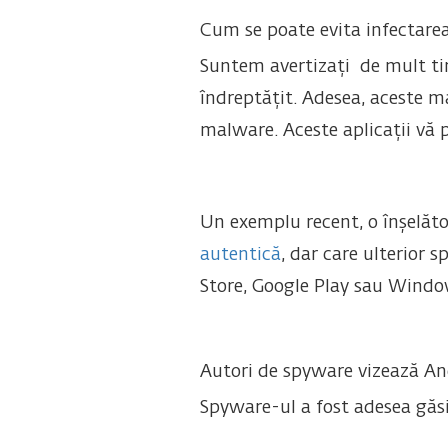
Cum se poate evita infectare
Suntem avertizați de mult tim
îndreptățit. Adesea, aceste m
malware. Aceste aplicații vă p
Un exemplu recent, o înșelăto
autentică
, dar care ulterior 
Store, Google Play sau Windo
Autori de spyware vizează And
Spyware-ul a fost adesea găsit