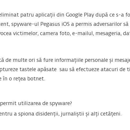
eliminat patru aplicații din Google Play după ce s-a f
ecent, spyware-ul Pegasus iOS a permis adversarilor să 
vocea victimelor, camera foto, e-mailul, mesageria, dat
tă de multe ori să fure informațiile personale și mesa
captureze tastele apăsate sau să efectueze atacuri de t
e în o rețea botnet.
permit utilizarea de spyware?
tru a spiona disidenții, jurnaliștii și alți cetățeni.