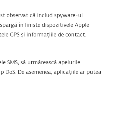
ost observat că includ spyware-ul
spargă în liniște dispozitivele Apple
ele GPS și informațiile de contact.
jele SMS, să urmărească apelurile
ip DoS. De asemenea, aplicațiile ar putea