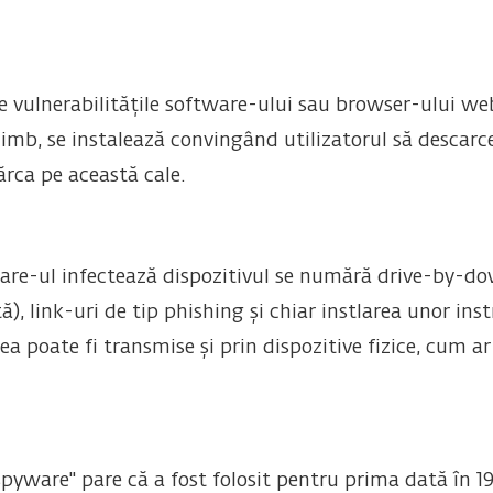
 vulnerabilitățile software-ului sau browser-ului we
imb, se instalează convingând utilizatorul să descarc
rca pe această cale.
ware-ul infectează dispozitivul se numără drive-by-d
ă), link-uri de tip phishing și chiar instlarea unor ins
 poate fi transmise și prin dispozitive fizice, cum ar 
spyware" pare că a fost folosit pentru prima dată în 1