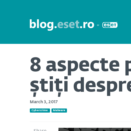
8 aspecte p
știți desp
March 3, 2017
Cybercrime
Malware