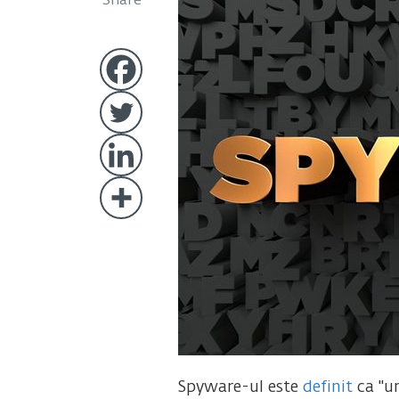
Share
Spyware-ul este
definit
ca "un