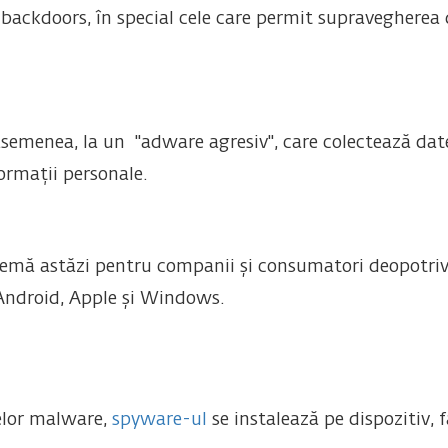
i backdoors, în special cele care permit supravegherea d
semenea, la un "adware agresiv", care colectează datele 
formații personale.
mă astăzi pentru companii și consumatori deopotrivă,
 Android, Apple și Windows.
țelor malware,
spyware-ul
se instalează pe dispozitiv, 