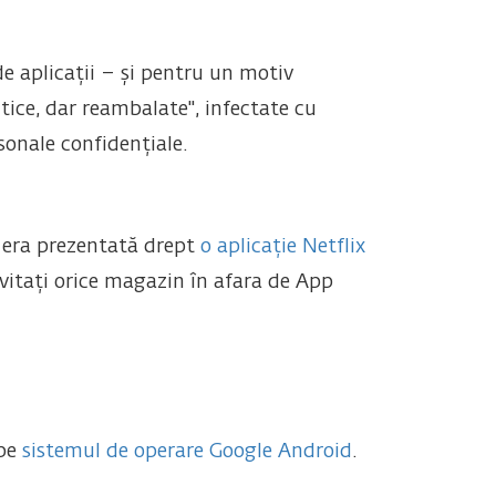
e aplicații – și pentru un motiv
tice, dar reambalate", infectate cu
sonale confidențiale.
e era prezentată drept
o aplicație Netflix
 evitați orice magazin în afara de App
 pe
sistemul de operare Google Android
.