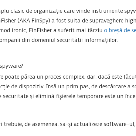
u clasic de organizație care vinde instrumente spywa
nFisher (AKA FinSpy) a fost suita de supraveghere high
 mod ironic, FinFisher a suferit mai târziu
o breșă de s
ompanii din domeniul securității informațiilor.
 spyware?
re poate părea un proces complex, dar, dacă este făcut
ncție de dispozitiv, însă un prim pas, de descărcare a s
 securitate și elimină fișierele temporare este un înc
 trebuie, de asemenea, să-și actualizeze software-ul, ap