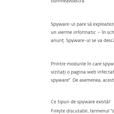
dumneavoastră.
Spyware-ul pare să exploateze
un vierme informatic – în sch
anunț. Spyware-ul se va descă
Printre modurile în care spy
vizitați o pagina web infectat
spyware". De asemenea, acestea
Ce tipuri de spyware există?
Firește discutabil, termenul "