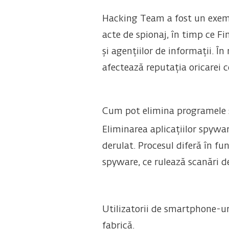
Hacking Team a fost un exempl
acte de spionaj, în timp ce Fi
și agențiilor de informații. În
afectează reputația oricarei c
Cum pot elimina programele
Eliminarea aplicațiilor spywa
derulat. Procesul diferă în fu
spyware, ce rulează scanări de
Utilizatorii de smartphone-uri
fabrică.