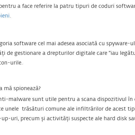
 pentru a face referire la patru tipuri de coduri softwa
oieni
.
goria software cel mai adesea asociată cu spyware-ul
tăți de gestionare a drepturilor digitale care "iau legă
con-urile.
va mă spionează?
nti-malware sunt utile pentru a scana dispozitivul în c
e unele trăsături comune ale infiltrărilor de acest tip,
up-uri, precum și activități suspecte ale hard disk sa