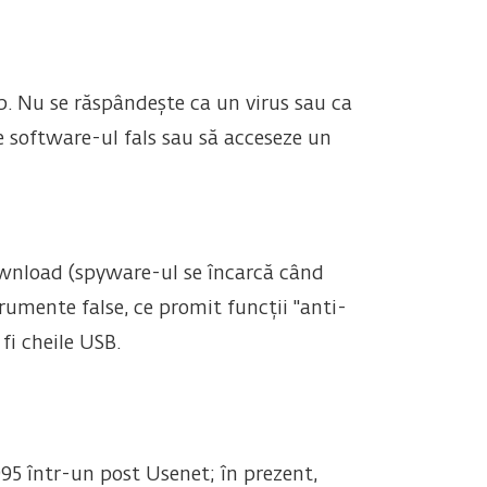
b. Nu se răspândește ca un virus sau ca
e software-ul fals sau să acceseze un
ownload (spyware-ul se încarcă când
trumente false, ce promit funcții "anti-
fi cheile USB.
995 într-un post Usenet; în prezent,