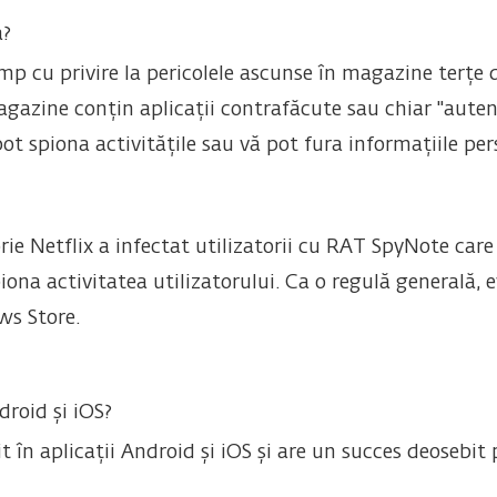
a?
p cu privire la pericolele ascunse în magazine terțe d
agazine conțin aplicații contrafăcute sau chiar "auten
ot spiona activitățile sau vă pot fura informațiile per
rie Netflix a infectat utilizatorii cu RAT SpyNote car
spiona activitatea utilizatorului. Ca o regulă generală,
ws Store.
roid și iOS?
 în aplicații Android și iOS și are un succes deosebit