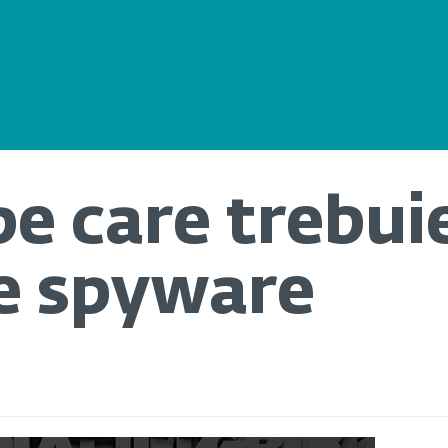
e care trebuie
re spyware