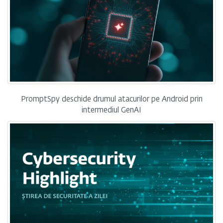
PromptSpy deschide drumul atacurilor pe Android prin
intermediul GenAI