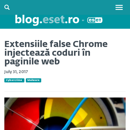
Togg
navig
Extensiile false Chrome
injectează coduri în
paginile web
July 31, 2017
Cybercrime
Malware