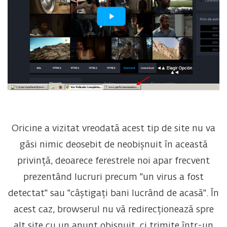
Oricine a vizitat vreodată acest tip de site nu va
găsi nimic deosebit de neobișnuit în această
privință, deoarece ferestrele noi apar frecvent
prezentând lucruri precum "un virus a fost
detectat" sau "câștigați bani lucrând de acasă". În
acest caz, browserul nu vă redirecționează spre
alt site cu un anunț obișnuit, ci trimite într-un