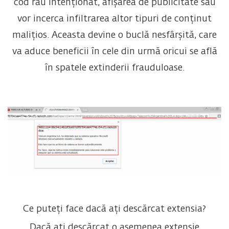
cod rău intenționat, afișarea de publicitate sau
vor incerca infiltrarea altor tipuri de conținut
malițios. Aceasta devine o buclă nesfârșită, care
va aduce beneficii în cele din urmă oricui se află
în spatele extinderii frauduloase.
Ce puteți face dacă ați descărcat extensia?
Dacă ați descărcat o asemenea extensie