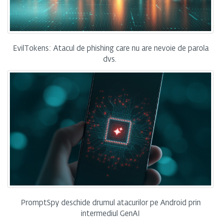
EvilTokens: Atacul de phishing care nu are nevoie de parola
dvs.
PromptSpy deschide drumul atacurilor pe Android prin
intermediul GenAI