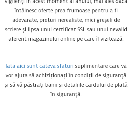
vigilenți în acest moment al anului, mai ales dacă
întâlnesc oferte prea frumoase pentru a fi
adevarate, prețuri nerealiste, mici greșeli de
scriere și lipsa unui certificat SSL sau unul nevalid
aferent magazinului online pe care îl vizitează.
Iată aici sunt câteva sfaturi
suplimentare care vă
vor ajuta să achiziționați în condiții de siguranță
și să vă păstrați banii și detaliile cardului de plată
în siguranță.