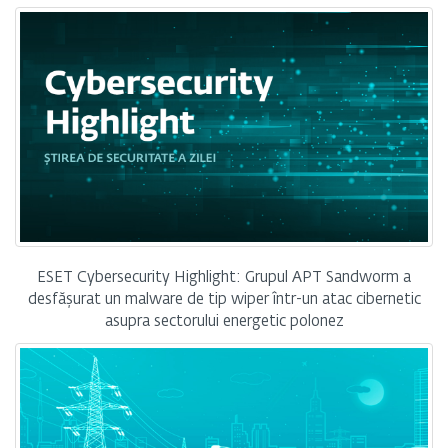
ESET Cybersecurity Highlight: Grupul APT Sandworm a
desfășurat un malware de tip wiper într-un atac cibernetic
asupra sectorului energetic polonez