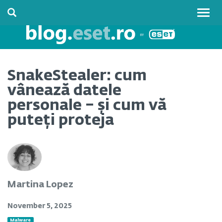
Togg
navig
SnakeStealer: cum
vânează datele
personale – și cum vă
puteți proteja
Martina Lopez
November 5, 2025
Malware