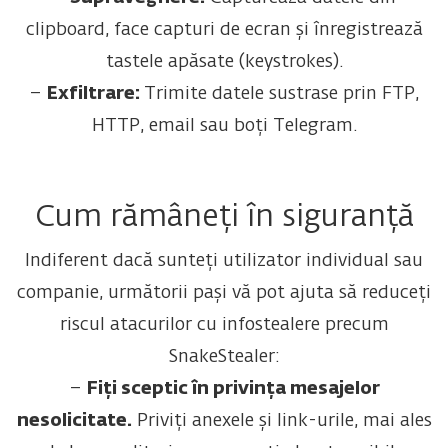
clipboard, face capturi de ecran și înregistrează
tastele apăsate (keystrokes).
–
Exfiltrare:
Trimite datele sustrase prin FTP,
HTTP, email sau boți Telegram.
Cum rămâneți în siguranță
Indiferent dacă sunteți utilizator individual sau
companie, următorii pași vă pot ajuta să reduceți
riscul atacurilor cu infostealere precum
SnakeStealer:
–
Fiți sceptic în privința mesajelor
nesolicitate.
Priviți anexele și link-urile, mai ales