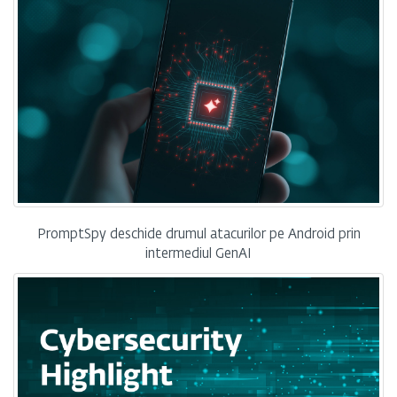
PromptSpy deschide drumul atacurilor pe Android prin
intermediul GenAI