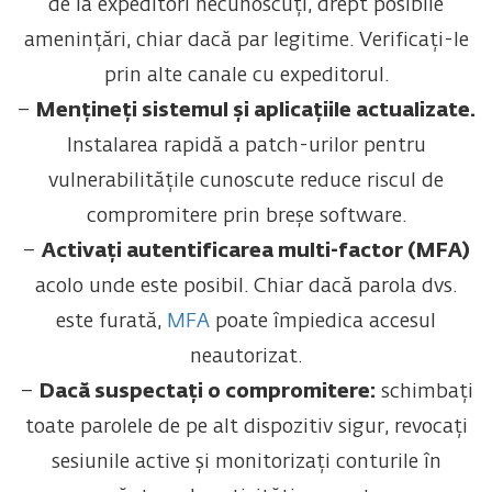
de la expeditori necunoscuți, drept posibile
amenințări, chiar dacă par legitime. Verificați-le
prin alte canale cu expeditorul.
–
Mențineți sistemul și aplicațiile actualizate.
Instalarea rapidă a patch-urilor pentru
vulnerabilitățile cunoscute reduce riscul de
compromitere prin breșe software.
–
Activați autentificarea multi-factor (MFA)
acolo unde este posibil.
Chiar dacă parola dvs.
este furată,
MFA
poate împiedica accesul
neautorizat.
–
Dacă suspectați o compromitere:
schimbați
toate parolele de pe alt dispozitiv sigur, revocați
sesiunile active și monitorizați conturile în