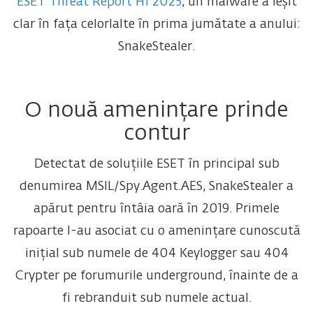
ESET Threat Report H1 2025
, un malware a ieșit
clar în fața celorlalte în prima jumătate a anului:
SnakeStealer.
O nouă amenințare prinde
contur
Detectat de soluțiile ESET în principal sub
denumirea MSIL/Spy.Agent.AES, SnakeStealer a
apărut pentru întâia oară în 2019. Primele
rapoarte l-au asociat cu o amenințare cunoscută
inițial sub numele de 404 Keylogger sau 404
Crypter pe forumurile underground, înainte de a
fi rebranduit sub numele actual.