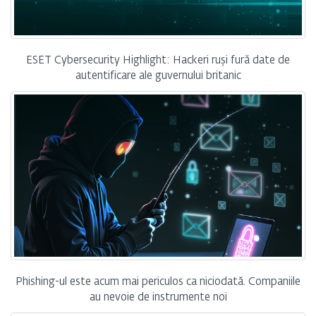
ESET Cybersecurity Highlight: Hackeri ruși fură date de
autentificare ale guvernului britanic
Phishing-ul este acum mai periculos ca niciodată. Companiile
au nevoie de instrumente noi