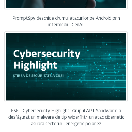
PromptSpy deschide drumul atacurilor pe Android prin
intermediul GenAI
ESET Cybersecurity Highlight: Grupul APT Sandworm a
desfășurat un malware de tip wiper într-un atac cibernetic
asupra sectorului energetic polonez