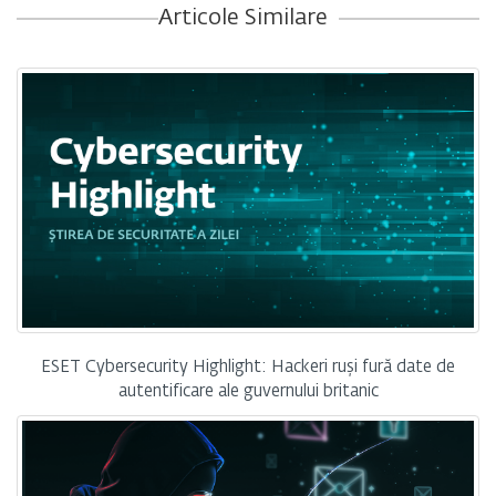
Articole Similare
ESET Cybersecurity Highlight: Hackeri ruși fură date de
autentificare ale guvernului britanic