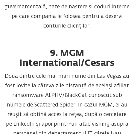
guvernamentală, date de naștere și coduri interne
pe care compania le folosea pentru a deservi
conturile clienților.
9. MGM
International/Cesars
Două dintre cele mai mari nume din Las Vegas au
fost lovite la câteva zile distanță de același afiliat
ransomware ALPHV/BlackCat cunoscut sub
numele de Scattered Spider. În cazul MGM, ei au
reușit să obțină acces la rețea, după o cercetare
pe LinkedIn și apoi printr-un atac vishing asupra
persoanei din departamentul IT căreia i-au