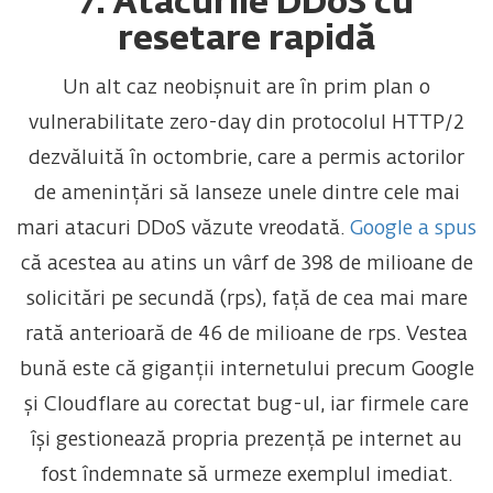
7. Atacurile DDoS cu
resetare rapidă
Un alt caz neobișnuit are în prim plan o
vulnerabilitate zero-day din protocolul HTTP/2
dezvăluită în octombrie, care a permis actorilor
de amenințări să lanseze unele dintre cele mai
mari atacuri DDoS văzute vreodată.
Google a spus
că acestea au atins un vârf de 398 de milioane de
solicitări pe secundă (rps), față de cea mai mare
rată anterioară de 46 de milioane de rps. Vestea
bună este că giganții internetului precum Google
și Cloudflare au corectat bug-ul, iar firmele care
își gestionează propria prezență pe internet au
fost îndemnate să urmeze exemplul imediat.