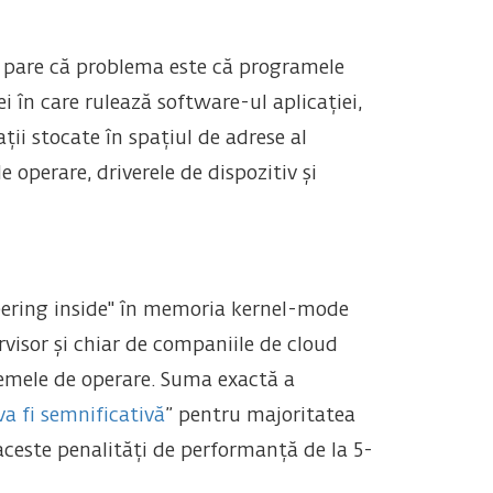
se pare că problema este că programele
 în care rulează software-ul aplicației,
ii stocate în spațiul de adrese al
operare, driverele de dispozitiv și
eering inside" în memoria kernel-mode
rvisor și chiar de companiile de cloud
temele de operare. Suma exactă a
va fi semnificativă
” pentru majoritatea
 aceste penalități de performanță de la 5-