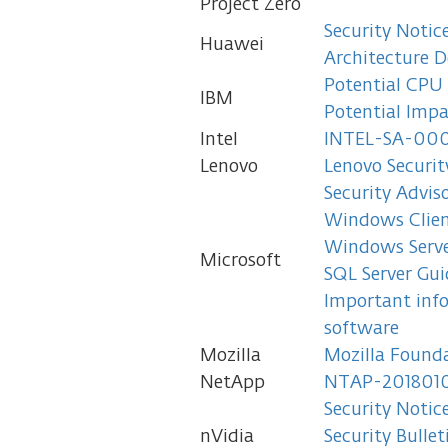
Project Zero
Security Notic
Huawei
Architecture D
Potential CPU 
IBM
Potential Imp
Intel
INTEL-SA-0008
Lenovo
Lenovo Securit
Security Advis
Windows Client
Windows Server
Microsoft
SQL Server Gui
Important info
software
Mozilla
Mozilla Founda
NetApp
NTAP-20180104
Security Notic
nVidia
Security Bulle