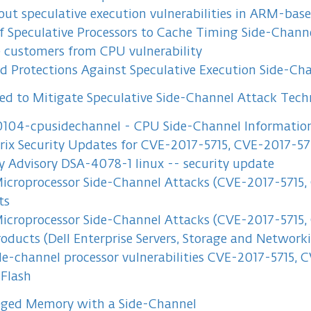
t speculative execution vulnerabilities in ARM-base
of Speculative Processors to Cache Timing Side-Chan
 customers from CPU vulnerability
d Protections Against Speculative Execution Side-Cha
ed to Mitigate Speculative Side-Channel Attack Tech
104-cpusidechannel - CPU Side-Channel Information 
rix Security Updates for CVE-2017-5715, CVE-2017-5
y Advisory DSA-4078-1 linux -- security update
icroprocessor Side-Channel Attacks (CVE-2017-5715,
ts
icroprocessor Side-Channel Attacks (CVE-2017-5715,
oducts (Dell Enterprise Servers, Storage and Network
e-channel processor vulnerabilities CVE-2017-5715,
Flash
leged Memory with a Side-Channel