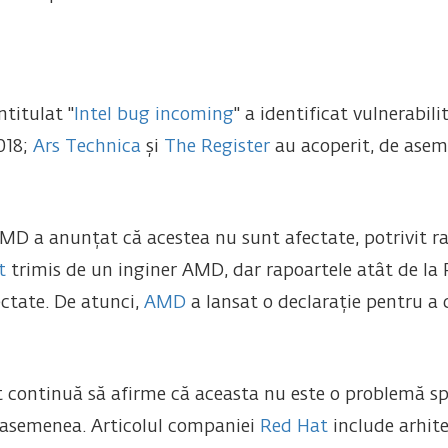
titulat "
Intel bug incoming
" a identificat vulnerabil
018;
Ars Technica
și
The Register
au acoperit, de aseme
MD a anunțat că acestea nu sunt afectate, potrivit r
t
trimis de un inginer AMD, dar rapoartele atât de la 
ctate. De atunci,
AMD
a lansat o declarație pentru a 
ft continuă să afirme că aceasta nu este o problemă s
 asemenea. Articolul companiei
Red Hat
include arhit