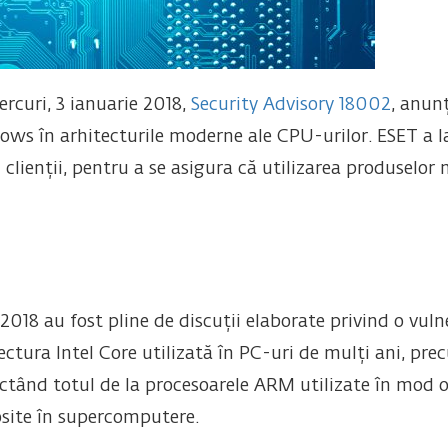
ercuri, 3 ianuarie 2018,
Security Advisory 18002
, anun
ows în arhitecturile moderne ale CPU-urilor. ESET a 
ți clienții, pentru a se asigura că utilizarea produselo
 2018 au fost pline de discuții elaborate privind o vul
ectura Intel Core utilizată în PC-uri de mulți ani, pr
fectând totul de la procesoarele ARM utilizate în mod o
site în supercomputere.