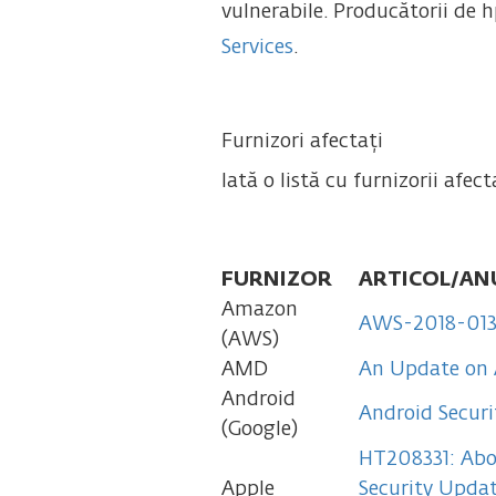
vulnerabile. Producătorii de 
Services
.
Furnizori afectați
Iată o listă cu furnizorii afec
FURNIZOR
ARTICOL/AN
Amazon
AWS-2018-013: 
(AWS)
AMD
An Update on 
Android
Android Securi
(Google)
HT208331: Abou
Apple
Security Upda