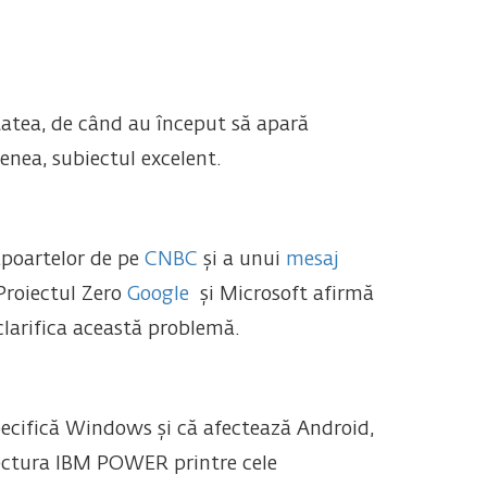
itatea, de când au început să apară
nea, subiectul excelent.
apoartelor de pe
CNBC
și a unui
mesaj
Proiectul Zero
Google
și Microsoft afirmă
clarifica această problemă.
pecifică Windows și că afectează Android,
ectura IBM POWER printre cele