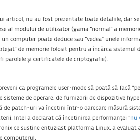
i articol, nu au fost prezentate toate detaliile, dar 
ese al modului de utilizator (gama "normal" a memoriei
pe un computer poate deduce sau "vedea" unele informaț
ejat" de memorie folosit pentru a încărca sistemul de 
i parolele și certificatele de criptografie).
preveni ca programele user-mode să poată să facă "p
e sisteme de operare, de furnizorii de dispozitive hype
ă de patch-uri va încetini într-o oarecare măsură sis
terii. Intel a declarat că încetinirea performanței “
nu 
horonix ce susține entuziast platforma Linux, a evaluat
ce computerul.