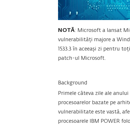
NOT
Ă
: Microsoft a lansat Mi
vulnerabilități majore a Wind
1533.3 în aceeași zi pentru to
patch-ul Microsoft.
Background
Primele câteva zile ale anului
procesoarelor bazate pe arhit
vulnerabilitate este vastă, a
procesoarele IBM POWER folo