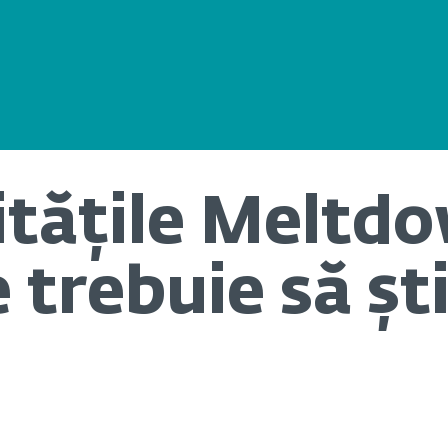
itățile Meltdo
 trebuie să ști