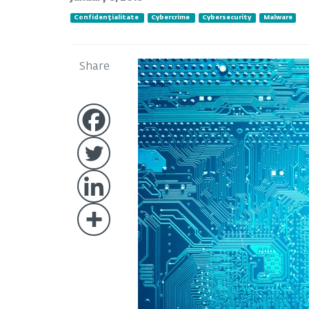
Confidențialitate
Cybercrime
Cybersecurity
Malware
Share