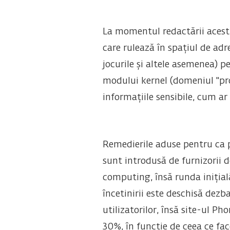
La momentul redactării acestu
care rulează în spațiul de adr
jocurile și altele asemenea) 
modului kernel (domeniul "prot
informațiile sensibile, cum ar f
Remedierile aduse pentru ca 
sunt introdusă de furnizorii d
computing, însă runda inițial
încetinirii este deschisă dezba
utilizatorilor, însă site-ul P
30%, în funcție de ceea ce fa