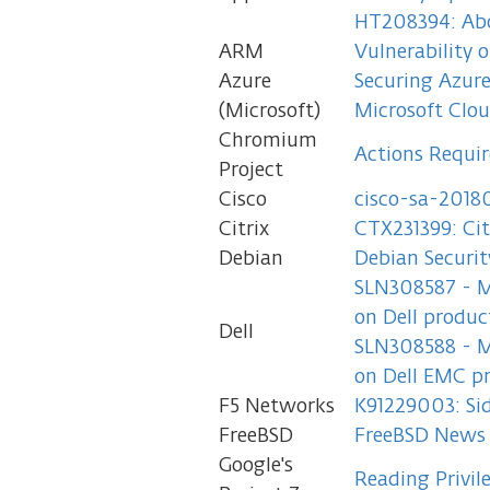
HT208394: Abou
ARM
Vulnerability 
Azure
Securing Azure
(Microsoft)
Microsoft Clou
Chromium
Actions Requir
Project
Cisco
cisco-sa-20180
Citrix
CTX231399: Cit
Debian
Debian Securit
SLN308587 - M
on Dell produc
Dell
SLN308588 - M
on Dell EMC pr
F5 Networks
K91229003: Sid
FreeBSD
FreeBSD News 
Google's
Reading Privi