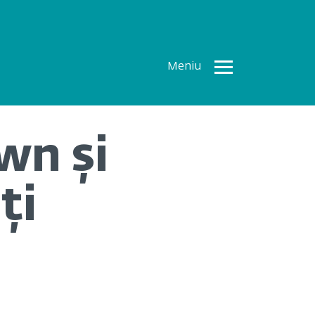
Meniu
Toate
Articolele
wn și
How To
Cercetări
ți
recente
Multimedia
Despre
noi