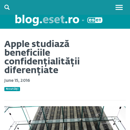
Togg
navig
Apple studiază
beneficiile
confidențialității
diferențiate
June 15, 2016
Noutăți