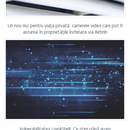
Un nou risc pentru viața privată: camerele video care pot fi
ascunse în proprietățile închiriate via Airbnb
Vulnerabilitatea Log4Shell: Ce știm până acum