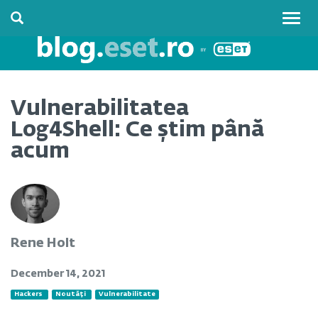
Togg
navig
Vulnerabilitatea
Log4Shell: Ce știm până
acum
Rene Holt
December 14, 2021
Hackers
Noutăți
Vulnerabilitate