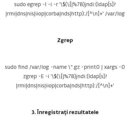
sudo
egrep
-
I
-
i
-
r
'\$(\{|%7B)jndi:(ldap[s]?
|rmi|dns|nis|iiop|corba|nds|http):/[^\n]+'
/
var
/
log
Zgrep
sudo find /var/log -name
\*
.gz -print0
|
xargs -0
zgrep -E -i
'
\$(\{|%7B)jndi:(ldap[s]?
|rmi|dns|nis|iiop|corba|nds|http):/[^\n]+
'
3. Înregistrați rezultatele