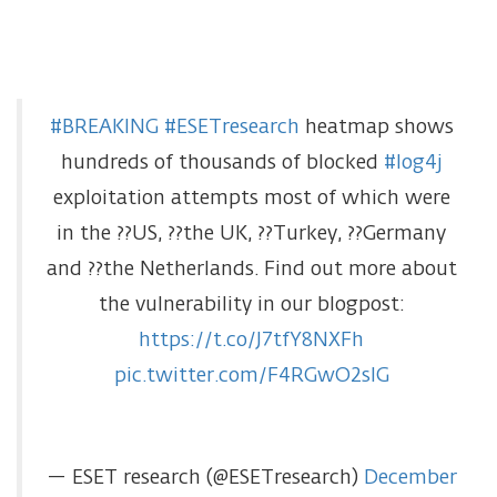
#BREAKING
#ESETresearch
heatmap shows
hundreds of thousands of blocked
#log4j
exploitation attempts most of which were
in the ??US, ??the UK, ??Turkey, ??Germany
and ??the Netherlands. Find out more about
the vulnerability in our blogpost:
https://t.co/J7tfY8NXFh
pic.twitter.com/F4RGwO2sIG
— ESET research (@ESETresearch)
December