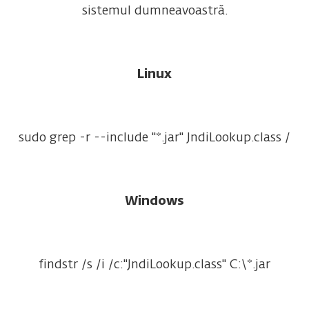
sistemul dumneavoastră.
Linux
sudo
grep
-
r
--
include
"*.jar"
JndiLookup
.
class
/
Windows
findstr
/
s
/
i
/
c
:
"JndiLookup.class"
C
:
\
*
.
jar