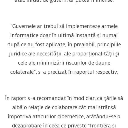
atac inițiat de guvern, ar putea fi imense.
“Guvernele ar trebui să implementeze armele
informatice doar în ultimă instanță și numai
după ce au fost aplicate, în prealabil, principiile
juridice ale necesității, ale proporționalității și
cele ale minimizării riscurilor de daune
colaterale”, s-a precizat în raportul respectiv.
În raport s-a recomandat în mod clar, ca țările să
aibă o relație de colaborare cât mai strânsă
împotriva atacurilor cibernetice, arătându-se o
dezaprobare în ceea ce privește “frontiera și