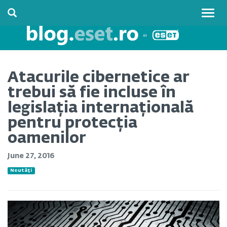
Togg
navig
Atacurile cibernetice ar
trebui să fie incluse în
legislația internațională
pentru protecția
oamenilor
June 27, 2016
Noutăți