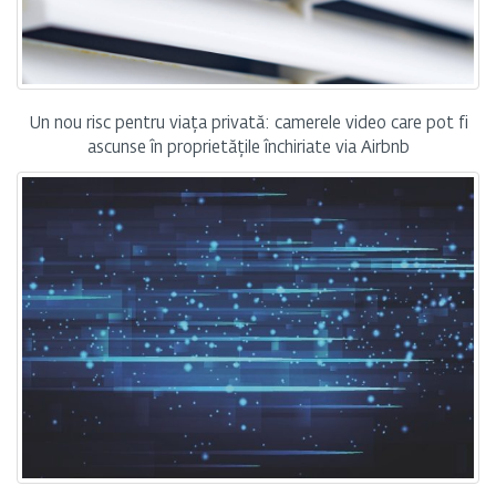
Un nou risc pentru viața privată: camerele video care pot fi
ascunse în proprietățile închiriate via Airbnb