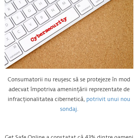
Consumatorii nu reușesc să se protejeze în mod
adecvat împotriva amenințării reprezentate de
infracționalitatea cibernetică,
potrivit unui nou
sondaj
.
Get Safe Online a constatat că 43% dintre oameni