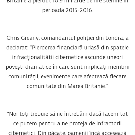
Britanie a pierdut 10,9 miliarde de lire sterline în
perioada 2015-2016.
Chris Greany, comandantul poliției din Londra, a
declarat: “Pierderea financiară uriașă din spatele
infracționalității cibernetice ascunde uneori
povești dramatice în care sunt implicați membrii
comunității, evenimente care afectează fiecare
comunitate din Marea Britanie.”
“Noi toți trebuie să ne întrebăm dacă facem tot
ce putem pentru a ne proteja de infractorii
cibernetici. Din păcate, oamenii încă accesează