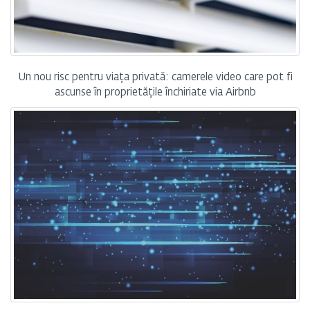
Un nou risc pentru viața privată: camerele video care pot fi
ascunse în proprietățile închiriate via Airbnb