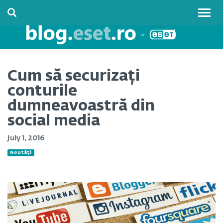
Togg
navig
Cum să securizați
conturile
dumneavoastră din
social media
July 1, 2016
Noutăți