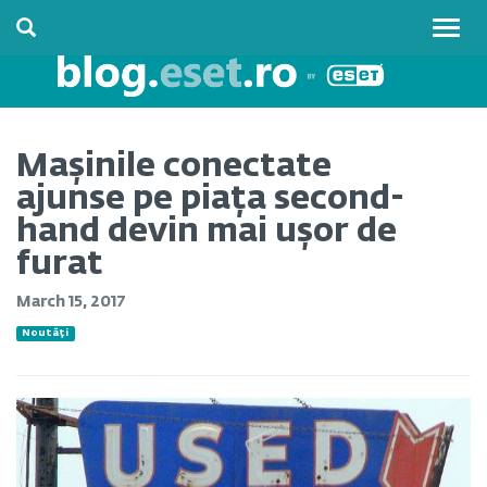
Togg
navig
Mașinile conectate
ajunse pe piața second-
hand devin mai ușor de
furat
March 15, 2017
Noutăți