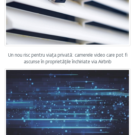
Un nou risc pentru viața privată: camerele video care pot fi
ascunse în proprietățile închiriate via Airbnb