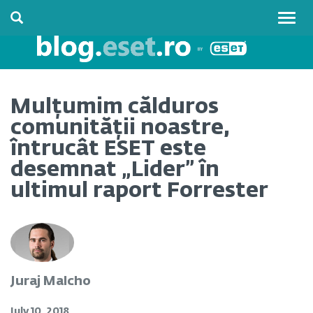
Togg
navig
Mulțumim călduros
comunității noastre,
întrucât ESET este
desemnat „Lider” în
ultimul raport Forrester
Juraj Malcho
July 10, 2018