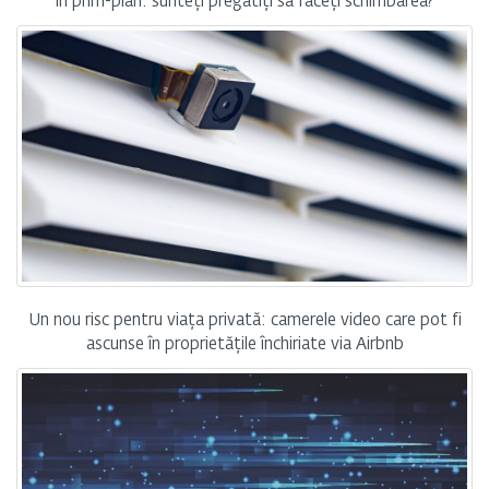
în prim-plan: sunteți pregătiți să faceți schimbarea?
Un nou risc pentru viața privată: camerele video care pot fi
ascunse în proprietățile închiriate via Airbnb