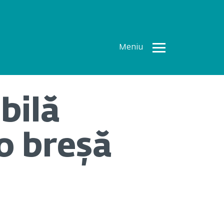
Meniu
Toate
Articolele
bilă
How To
Cercetări
o breșă
recente
Multimedia
Despre
noi