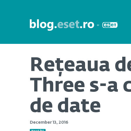
Rețeaua de
Three s-a 
de date
December 13, 2016
Noutăți