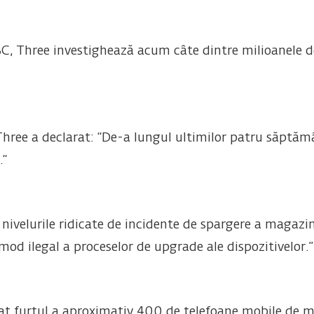
BC, Three investighează acum câte dintre milioanele de 
Three a declarat: “De-a lungul ultimilor patru săptăm
.“
in nivelurile ridicate de incidente de spargere a magaz
 mod ilegal a proceselor de upgrade ale dispozitivelor.”
t furtul a aproximativ 400 de telefoane mobile de mar