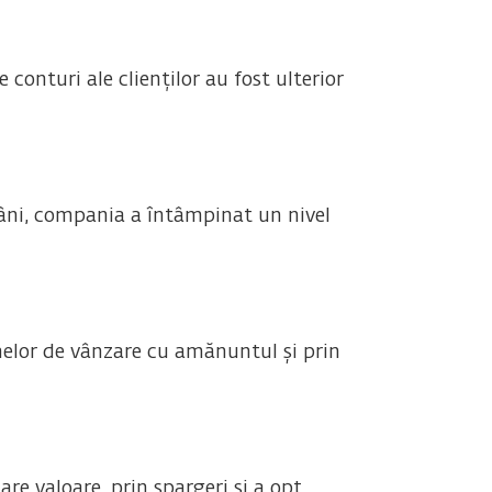
conturi ale clienților au fost ulterior
âni, compania a întâmpinat un nivel
inelor de vânzare cu amănuntul și prin
e valoare, prin spargeri și a opt