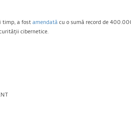
 timp, a fost
amendată
cu o sumă record de 400.000 d
urității cibernetice.
ENT