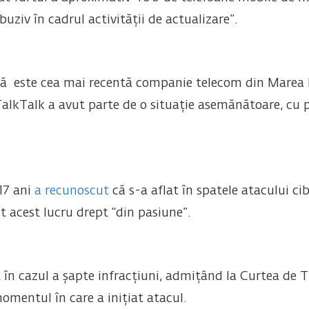
uziv în cadrul activității de actualizare”.
lă este cea mai recentă companie telecom din Marea B
 TalkTalk a avut parte de o situație asemănătoare, cu 
17 ani
a recunoscut
că s-a aflat în spatele atacului ci
 acest lucru drept “din pasiune”.
 în cazul a șapte infracțiuni, admițând la Curtea de 
omentul în care a inițiat atacul.