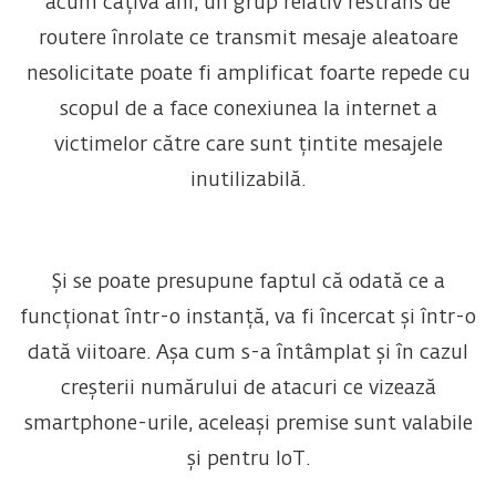
acum câțiva ani, un grup relativ restrâns de
routere înrolate ce transmit mesaje aleatoare
nesolicitate poate fi amplificat foarte repede cu
scopul de a face conexiunea la internet a
victimelor către care sunt țintite mesajele
inutilizabilă.
Și se poate presupune faptul că odată ce a
funcționat într-o instanță, va fi încercat și într-o
dată viitoare. Așa cum s-a întâmplat și în cazul
creșterii numărului de atacuri ce vizează
smartphone-urile, aceleași premise sunt valabile
și pentru IoT.