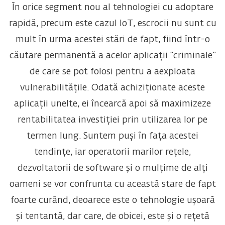
În orice segment nou al tehnologiei cu adoptare
rapidă, precum este cazul IoT, escrocii nu sunt cu
mult în urma acestei stări de fapt, fiind într-o
căutare permanentă a acelor aplicații “criminale”
de care se pot folosi pentru a aexploata
vulnerabilitățile. Odată achiziționate aceste
aplicații unelte, ei încearcă apoi să maximizeze
rentabilitatea investiției prin utilizarea lor pe
termen lung. Suntem puși în fața acestei
tendințe, iar operatorii marilor rețele,
dezvoltatorii de software și o mulțime de alți
oameni se vor confrunta cu această stare de fapt
foarte curând, deoarece este o tehnologie ușoară
și tentantă, dar care, de obicei, este și o rețetă