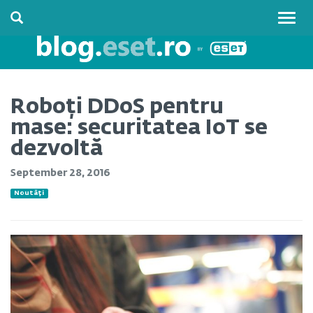
Togg
navig
Roboți DDoS pentru
mase: securitatea IoT se
dezvoltă
September 28, 2016
Noutăți