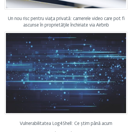
Un nou risc pentru viața privată: camerele video care pot fi
ascunse în proprietățile închiriate via Airbnb
Vulnerabilitatea Log4Shell: Ce știm până acum